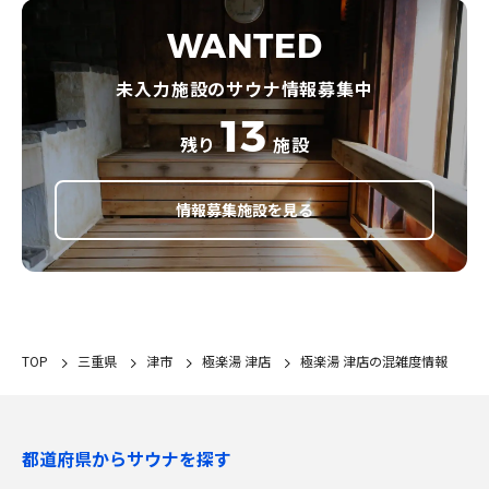
WANTED
未入力施設のサウナ情報募集中
13
残り
施設
情報募集施設を見る
TOP
三重県
津市
極楽湯 津店
極楽湯 津店の混雑度情報
都道府県からサウナを探す