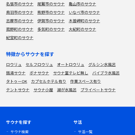
名張市のサウナ
尾鷲市のサウナ
亀山市のサウナ
鳥羽市のサウナ
熊野市のサウナ
いなべ市のサウナ
志摩市のサウナ
伊賀市のサウナ
木曽岬町のサウナ
菰野町のサウナ
多気町のサウナ
大紀町のサウナ
紀宝町のサウナ
特徴からサウナを探す
ロウリュ
セルフロウリュ
オートロウリュ
グルシン水風呂
銭湯サウナ
ボナサウナ
サウナ室テレビ無し
バイブラ水風呂
タトゥーOK
カプセルホテル有り
作業スペース有り
テントサウナ
サウナ小屋
湖が水風呂
プライベートサウナ
サウナを探す
サ活
サウナ検索
サ活一覧