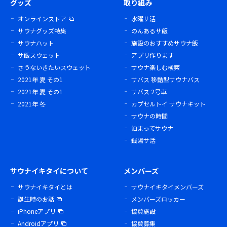
グッズ
取り組み
オンラインストア
水曜サ活
サウナグッズ特集
のんあるサ飯
サウナハット
施設のおすすめサウナ飯
サ飯スウェット
アプリ作ります
さうないきたいスウェット
サウナ楽しむ検索
2021年 夏 その1
サバス 移動型サウナバス
2021年 夏 その1
サバス 2号車
2021年 冬
カプセルトイ サウナキット
サウナの時間
泊まってサウナ
銭湯サ活
サウナイキタイについて
メンバーズ
サウナイキタイとは
サウナイキタイメンバーズ
誕生時のお話
メンバーズロッカー
iPhoneアプリ
協賛施設
Androidアプリ
協賛募集