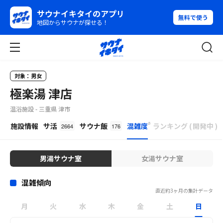
サウナイキタイのアプリ
無料で使う
地図からサウナが探せる！
対象：男女
極楽湯 津店
温浴施設 - 三重県 津市
β
施設情報
サ活
サウナ飯
混雑度
ランキング
(
開発中
)
2664
176
男湯サウナ室
女湯サウナ室
混雑傾向
直近約3ヶ月の集計データ
月
火
水
木
金
土
日