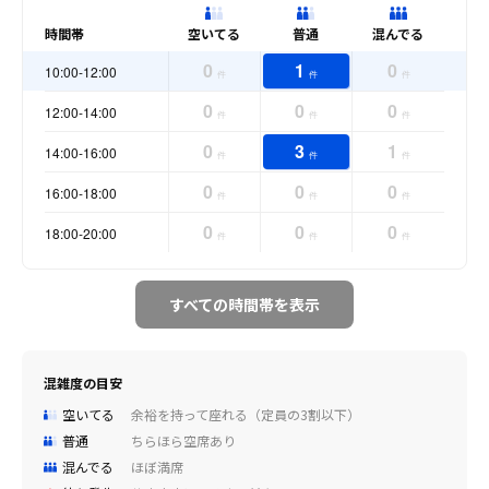
時間帯
空いてる
普通
混んでる
0
1
0
10:00-12:00
件
件
件
0
0
0
12:00-14:00
件
件
件
0
3
1
14:00-16:00
件
件
件
0
0
0
16:00-18:00
件
件
件
0
0
0
18:00-20:00
件
件
件
すべての時間帯を表示
混雑度の目安
空いてる
余裕を持って座れる（定員の3割以下）
普通
ちらほら空席あり
混んでる
ほぼ満席