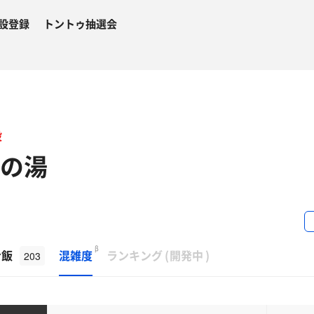
設登録
トントゥ抽選会
設
ゴの湯
β
ナ飯
混雑度
ランキング
(
開発中
)
203