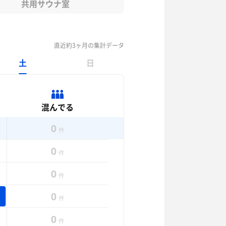
共用サウナ室
直近約3ヶ月の集計データ
土
日
混んでる
0
件
0
件
0
件
0
件
0
件