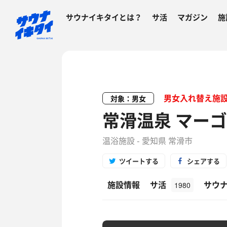
サウナイキタイとは？
サ活
マガジン
施
男女入れ替え施
対象：男女
常滑温泉 マー
温浴施設 - 愛知県 常滑市
ツイートする
シェアする
施設情報
サ活
サウ
1980