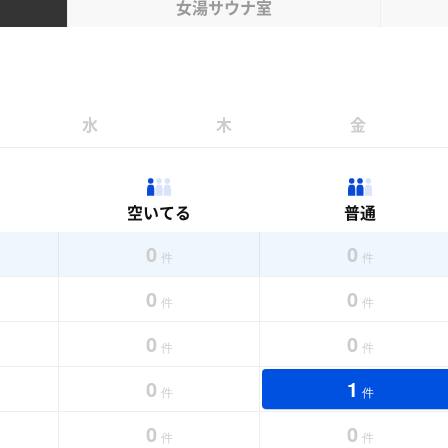
女湯サウナ室
水
木
金
空いてる
普通
0
0
件
件
0
0
件
件
0
0
件
件
0
1
件
件
0
0
件
件