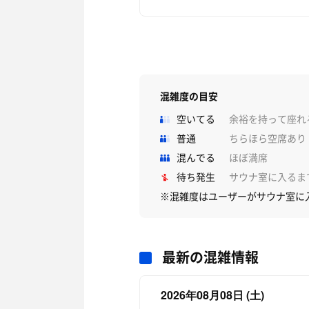
混雑度の目安
空いてる
余裕を持って座れ
普通
ちらほら空席あり
混んでる
ほぼ満席
待ち発生
サウナ室に入るま
※混雑度はユーザーがサウナ室に
最新の混雑情報
2026年08月08日 (土)