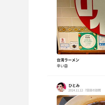
台湾ラーメン
辛い👺
ひとみ
2024.11.12
7回目の訪問