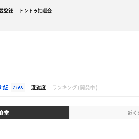
設登録
トントゥ抽選会
β
ナ飯
混雑度
ランキング
(
開発中
)
2163
食堂
近く