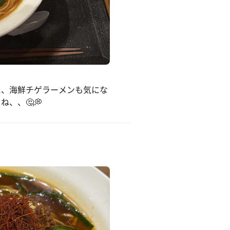
た、海鮮チゲラーメンも気にな
、、🤔💭