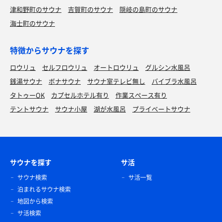
津和野町のサウナ
吉賀町のサウナ
隠岐の島町のサウナ
海士町のサウナ
特徴からサウナを探す
ロウリュ
セルフロウリュ
オートロウリュ
グルシン水風呂
銭湯サウナ
ボナサウナ
サウナ室テレビ無し
バイブラ水風呂
タトゥーOK
カプセルホテル有り
作業スペース有り
テントサウナ
サウナ小屋
湖が水風呂
プライベートサウナ
サウナを探す
サ活
サウナ検索
サ活一覧
泊まれるサウナ検索
地図から検索
サ活検索