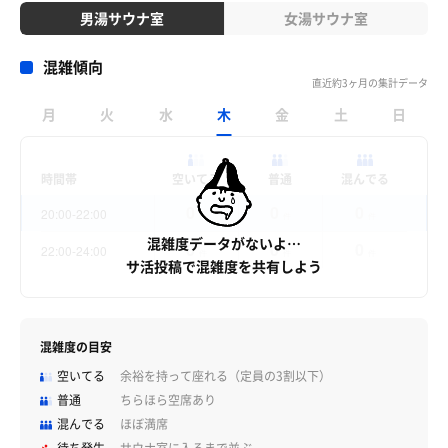
男湯サウナ室
女湯サウナ室
混雑傾向
直近約3ヶ月の集計データ
月
火
水
木
金
土
日
時間帯
空いてる
普通
混んでる
0
0
0
20:00-22:00
件
件
件
混雑度データがないよ…
0
0
0
22:00-24:00
件
件
件
サ活投稿で混雑度を共有しよう
混雑度の目安
空いてる
余裕を持って座れる（定員の3割以下）
普通
ちらほら空席あり
混んでる
ほぼ満席