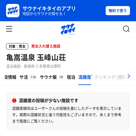
サウナイキタイのアプリ
無料で使う
地図からサウナが探せる！
男女入れ替え施設
対象：男女
亀嵩温泉 玉峰山荘
温浴施設 - 島根県 仁多郡奥出雲町
β
施設情報
サ活
サウナ飯
宿泊
混雑度
ランキング
(
開発中
)
116
19
混雑度の投稿が少ない施設です
混雑度傾向はユーザーさんの投稿を基にしたデータを表示していま
す。
実際の混雑状況と違う可能性もございますので、あくまで参考
まで程度にご覧ください。