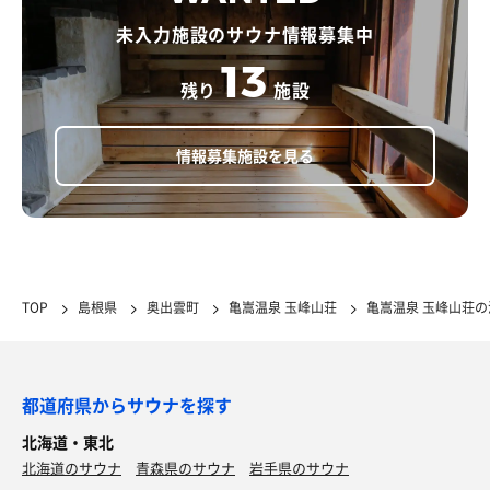
未入力施設のサウナ情報募集中
13
残り
施設
情報募集施設を見る
TOP
島根県
奥出雲町
亀嵩温泉 玉峰山荘
亀嵩温泉 玉峰山荘
都道府県からサウナを探す
北海道・東北
北海道のサウナ
青森県のサウナ
岩手県のサウナ