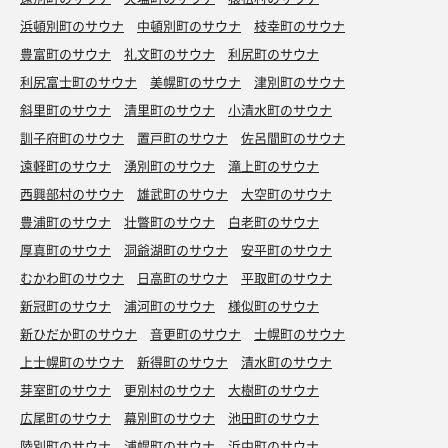
浜頓別町のサウナ
中頓別町のサウナ
枝幸町のサウナ
豊富町のサウナ
礼文町のサウナ
利尻町のサウナ
利尻富士町のサウナ
美幌町のサウナ
津別町のサウナ
斜里町のサウナ
清里町のサウナ
小清水町のサウナ
訓子府町のサウナ
置戸町のサウナ
佐呂間町のサウナ
遠軽町のサウナ
湧別町のサウナ
滝上町のサウナ
西興部村のサウナ
雄武町のサウナ
大空町のサウナ
豊浦町のサウナ
壮瞥町のサウナ
白老町のサウナ
厚真町のサウナ
洞爺湖町のサウナ
安平町のサウナ
むかわ町のサウナ
日高町のサウナ
平取町のサウナ
新冠町のサウナ
浦河町のサウナ
様似町のサウナ
新ひだか町のサウナ
音更町のサウナ
士幌町のサウナ
上士幌町のサウナ
新得町のサウナ
清水町のサウナ
芽室町のサウナ
更別村のサウナ
大樹町のサウナ
広尾町のサウナ
幕別町のサウナ
池田町のサウナ
陸別町のサウナ
浦幌町のサウナ
浜中町のサウナ