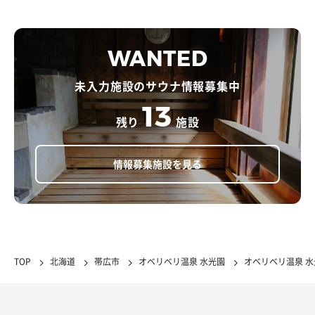
WANTED
未入力施設のサウナ情報募集中
13
残り
施設
情報募集施設を見る
TOP
北海道
帯広市
オベリベリ温泉 水光園
オベリベリ温泉 