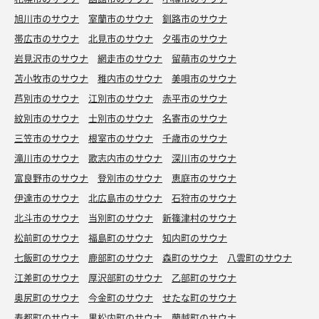
旭川市のサウナ
室蘭市のサウナ
釧路市のサウナ
帯広市のサウナ
北見市のサウナ
夕張市のサウナ
岩見沢市のサウナ
網走市のサウナ
留萌市のサウナ
苫小牧市のサウナ
稚内市のサウナ
美唄市のサウナ
芦別市のサウナ
江別市のサウナ
赤平市のサウナ
紋別市のサウナ
士別市のサウナ
名寄市のサウナ
三笠市のサウナ
根室市のサウナ
千歳市のサウナ
滝川市のサウナ
歌志内市のサウナ
深川市のサウナ
富良野市のサウナ
登別市のサウナ
恵庭市のサウナ
伊達市のサウナ
北広島市のサウナ
石狩市のサウナ
北斗市のサウナ
当別町のサウナ
新篠津村のサウナ
松前町のサウナ
福島町のサウナ
知内町のサウナ
七飯町のサウナ
鹿部町のサウナ
森町のサウナ
八雲町のサウナ
江差町のサウナ
厚沢部町のサウナ
乙部町のサウナ
奥尻町のサウナ
今金町のサウナ
せたな町のサウナ
寿都町のサウナ
黒松内町のサウナ
蘭越町のサウナ