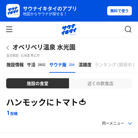
サウナイキタイのアプリ
無料で使う
地図からサウナが探せる！
オベリベリ温泉 水光園
温浴施設 - 北海道 帯広市
β
施設情報
サ活
サウナ飯
混雑度
ランキング
(
開発中
)
2602
204
施設の食堂
近くの飲食店
ハンモックにトマト🍅
1
投稿
同一メニュー