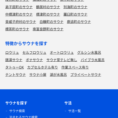
弟子屈町のサウナ
鶴居村のサウナ
別海町のサウナ
中標津町のサウナ
標津町のサウナ
羅臼町のサウナ
音威子府村のサウナ
白糠町のサウナ
鹿追町のサウナ
標茶町のサウナ
南富良野町のサウナ
特徴からサウナを探す
ロウリュ
セルフロウリュ
オートロウリュ
グルシン水風呂
銭湯サウナ
ボナサウナ
サウナ室テレビ無し
バイブラ水風呂
タトゥーOK
カプセルホテル有り
作業スペース有り
テントサウナ
サウナ小屋
湖が水風呂
プライベートサウナ
サウナを探す
サ活
サウナ検索
サ活一覧
泊まれるサウナ検索