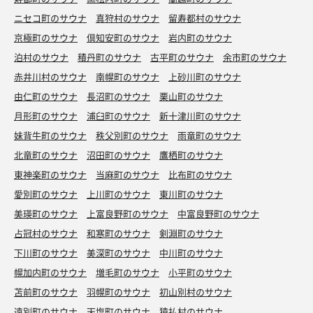
ニセコ町のサウナ
真狩村のサウナ
留寿都村のサウナ
京極町のサウナ
倶知安町のサウナ
岩内町のサウナ
泊村のサウナ
積丹町のサウナ
古平町のサウナ
余市町のサウナ
赤井川村のサウナ
南幌町のサウナ
上砂川町のサウナ
由仁町のサウナ
長沼町のサウナ
栗山町のサウナ
月形町のサウナ
浦臼町のサウナ
新十津川町のサウナ
妹背牛町のサウナ
秩父別町のサウナ
雨竜町のサウナ
北竜町のサウナ
沼田町のサウナ
鷹栖町のサウナ
東神楽町のサウナ
当麻町のサウナ
比布町のサウナ
愛別町のサウナ
上川町のサウナ
東川町のサウナ
美瑛町のサウナ
上富良野町のサウナ
中富良野町のサウナ
占冠村のサウナ
和寒町のサウナ
剣淵町のサウナ
下川町のサウナ
美深町のサウナ
中川町のサウナ
幌加内町のサウナ
増毛町のサウナ
小平町のサウナ
苫前町のサウナ
羽幌町のサウナ
初山別村のサウナ
遠別町のサウナ
天塩町のサウナ
猿払村のサウナ