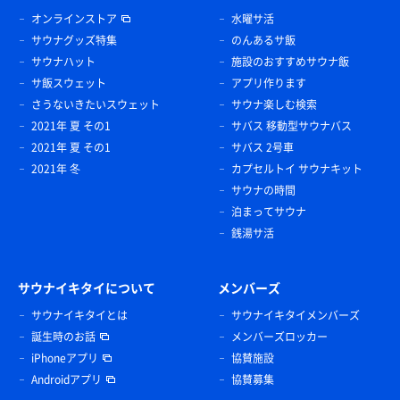
オンラインストア
水曜サ活
サウナグッズ特集
のんあるサ飯
サウナハット
施設のおすすめサウナ飯
サ飯スウェット
アプリ作ります
さうないきたいスウェット
サウナ楽しむ検索
2021年 夏 その1
サバス 移動型サウナバス
2021年 夏 その1
サバス 2号車
2021年 冬
カプセルトイ サウナキット
サウナの時間
泊まってサウナ
銭湯サ活
サウナイキタイについて
メンバーズ
サウナイキタイとは
サウナイキタイメンバーズ
誕生時のお話
メンバーズロッカー
iPhoneアプリ
協賛施設
Androidアプリ
協賛募集