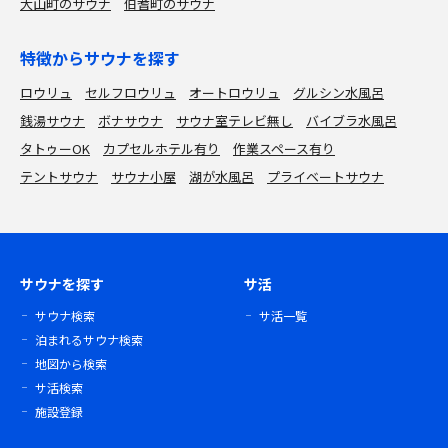
大山町のサウナ
伯耆町のサウナ
特徴からサウナを探す
ロウリュ
セルフロウリュ
オートロウリュ
グルシン水風呂
銭湯サウナ
ボナサウナ
サウナ室テレビ無し
バイブラ水風呂
タトゥーOK
カプセルホテル有り
作業スペース有り
テントサウナ
サウナ小屋
湖が水風呂
プライベートサウナ
サウナを探す
サ活
サウナ検索
サ活一覧
泊まれるサウナ検索
地図から検索
サ活検索
施設登録