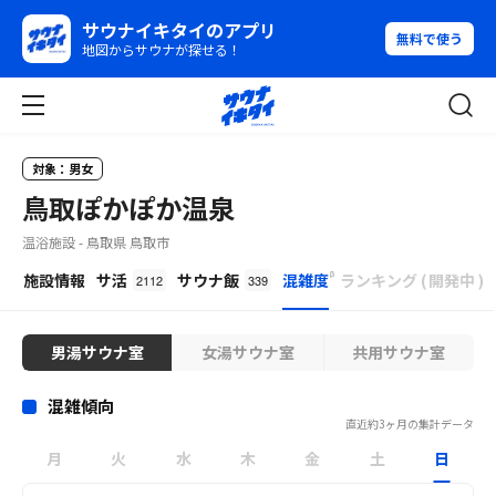
サウナイキタイのアプリ
無料で使う
地図からサウナが探せる！
対象：男女
鳥取ぽかぽか温泉
温浴施設 - 鳥取県 鳥取市
β
施設情報
サ活
サウナ飯
混雑度
ランキング
(
開発中
)
2112
339
男湯サウナ室
女湯サウナ室
共用サウナ室
混雑傾向
直近約3ヶ月の集計データ
月
火
水
木
金
土
日