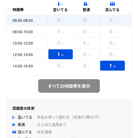
時間帯
空いてる
普通
混んでる
0
0
0
06:00-08:00
件
件
件
0
0
0
08:00-10:00
件
件
件
0
0
0
10:00-12:00
件
件
件
1
0
0
12:00-14:00
件
件
件
0
0
1
14:00-16:00
件
件
件
すべての時間帯を表示
混雑度の目安
空いてる
余裕を持って座れる（定員の3割以下）
普通
ちらほら空席あり
混んでる
ほぼ満席