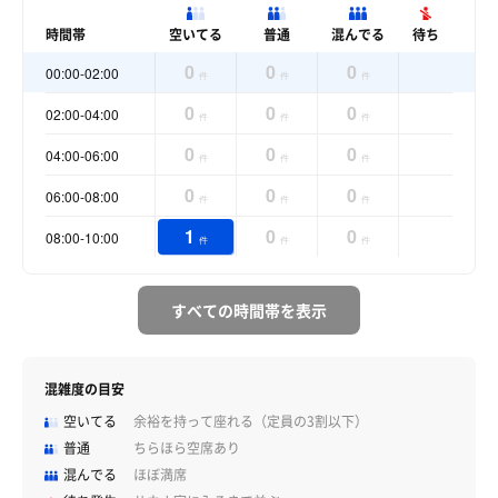
時間帯
空いてる
普通
混んでる
待ち
0
0
0
00:00-02:00
件
件
件
0
0
0
02:00-04:00
件
件
件
0
0
0
04:00-06:00
件
件
件
0
0
0
06:00-08:00
件
件
件
1
0
0
08:00-10:00
件
件
件
すべての時間帯を表示
混雑度の目安
空いてる
余裕を持って座れる（定員の3割以下）
普通
ちらほら空席あり
混んでる
ほぼ満席