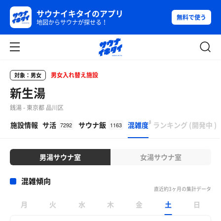
サウナイキタイのアプリ
無料で使う
地図からサウナが探せる！
男女入れ替え施設
対象：男女
新生湯
銭湯 - 東京都 品川区
β
施設情報
サ活
サウナ飯
混雑度
ランキング
(
開発中
)
7292
1163
男湯サウナ室
女湯サウナ室
混雑傾向
直近約3ヶ月の集計データ
月
火
水
木
金
土
日