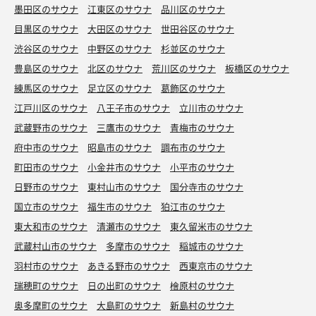
墨田区のサウナ
江東区のサウナ
品川区のサウナ
目黒区のサウナ
大田区のサウナ
世田谷区のサウナ
渋谷区のサウナ
中野区のサウナ
杉並区のサウナ
豊島区のサウナ
北区のサウナ
荒川区のサウナ
板橋区のサウナ
練馬区のサウナ
足立区のサウナ
葛飾区のサウナ
江戸川区のサウナ
八王子市のサウナ
立川市のサウナ
武蔵野市のサウナ
三鷹市のサウナ
青梅市のサウナ
府中市のサウナ
昭島市のサウナ
調布市のサウナ
町田市のサウナ
小金井市のサウナ
小平市のサウナ
日野市のサウナ
東村山市のサウナ
国分寺市のサウナ
国立市のサウナ
福生市のサウナ
狛江市のサウナ
東大和市のサウナ
清瀬市のサウナ
東久留米市のサウナ
武蔵村山市のサウナ
多摩市のサウナ
稲城市のサウナ
羽村市のサウナ
あきる野市のサウナ
西東京市のサウナ
瑞穂町のサウナ
日の出町のサウナ
檜原村のサウナ
奥多摩町のサウナ
大島町のサウナ
新島村のサウナ