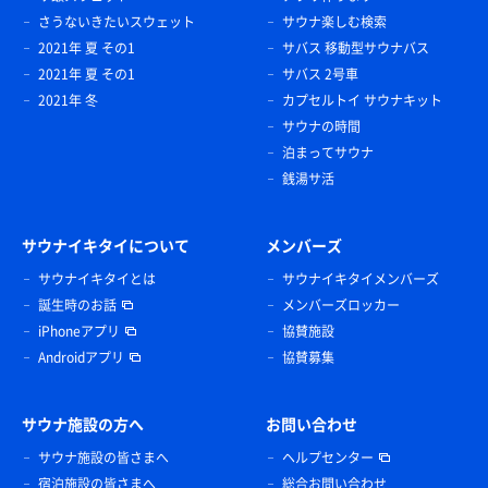
さうないきたいスウェット
サウナ楽しむ検索
2021年 夏 その1
サバス 移動型サウナバス
2021年 夏 その1
サバス 2号車
2021年 冬
カプセルトイ サウナキット
サウナの時間
泊まってサウナ
銭湯サ活
サウナイキタイについて
メンバーズ
サウナイキタイとは
サウナイキタイメンバーズ
誕生時のお話
メンバーズロッカー
iPhoneアプリ
協賛施設
Androidアプリ
協賛募集
サウナ施設の方へ
お問い合わせ
サウナ施設の皆さまへ
ヘルプセンター
宿泊施設の皆さまへ
総合お問い合わせ