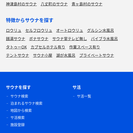
神津島村のサウナ
八丈町のサウナ
青ヶ島村のサウナ
特徴からサウナを探す
ロウリュ
セルフロウリュ
オートロウリュ
グルシン水風呂
銭湯サウナ
ボナサウナ
サウナ室テレビ無し
バイブラ水風呂
タトゥーOK
カプセルホテル有り
作業スペース有り
テントサウナ
サウナ小屋
湖が水風呂
プライベートサウナ
サウナを探す
サ活
サウナ検索
サ活一覧
泊まれるサウナ検索
地図から検索
サ活検索
施設登録