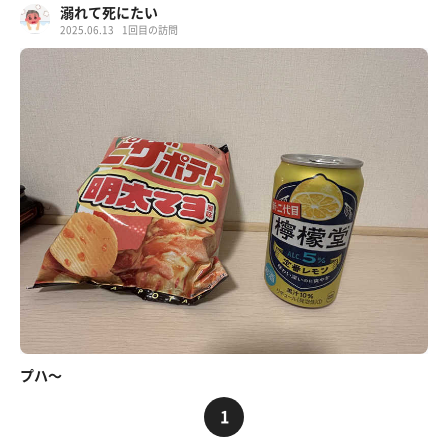
溺れて死にたい
2025.06.13
1回目の訪問
プハ〜
1