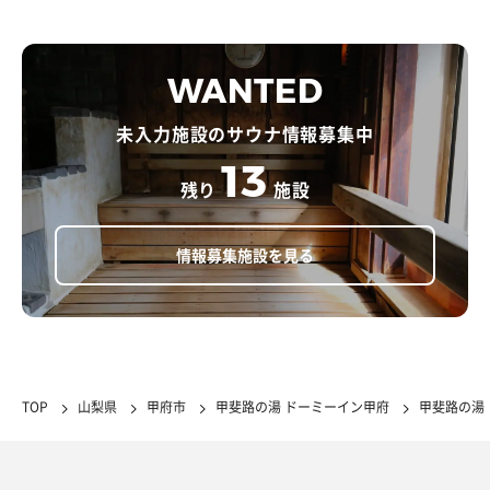
WANTED
未入力施設のサウナ情報募集中
13
残り
施設
情報募集施設を見る
TOP
山梨県
甲府市
甲斐路の湯 ドーミーイン甲府
甲斐路の湯