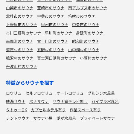
山梨市のサウナ
韮崎市のサウナ
南アルプス市のサウナ
北杜市のサウナ
甲斐市のサウナ
笛吹市のサウナ
上野原市のサウナ
甲州市のサウナ
中央市のサウナ
市川三郷町のサウナ
早川町のサウナ
身延町のサウナ
南部町のサウナ
富士川町のサウナ
昭和町のサウナ
道志村のサウナ
忍野村のサウナ
山中湖村のサウナ
鳴沢村のサウナ
富士河口湖町のサウナ
小菅村のサウナ
丹波山村のサウナ
特徴からサウナを探す
ロウリュ
セルフロウリュ
オートロウリュ
グルシン水風呂
銭湯サウナ
ボナサウナ
サウナ室テレビ無し
バイブラ水風呂
タトゥーOK
カプセルホテル有り
作業スペース有り
テントサウナ
サウナ小屋
湖が水風呂
プライベートサウナ