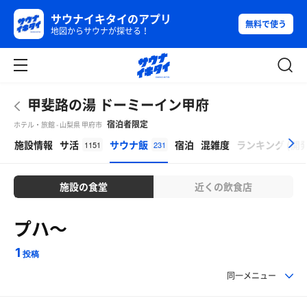
サウナイキタイのアプリ
無料で使う
地図からサウナが探せる！
甲斐路の湯 ドーミーイン甲府
宿泊者限定
ホテル・旅館 - 山梨県 甲府市
β
施設情報
サ活
サウナ飯
宿泊
混雑度
ランキング
(
開
1151
231
施設の食堂
近くの飲食店
プハ〜
1
投稿
同一メニュー