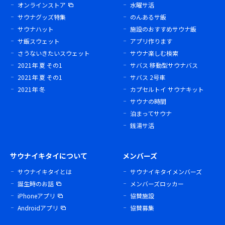
オンラインストア
水曜サ活
サウナグッズ特集
のんあるサ飯
サウナハット
施設のおすすめサウナ飯
サ飯スウェット
アプリ作ります
さうないきたいスウェット
サウナ楽しむ検索
2021年 夏 その1
サバス 移動型サウナバス
2021年 夏 その1
サバス 2号車
2021年 冬
カプセルトイ サウナキット
サウナの時間
泊まってサウナ
銭湯サ活
サウナイキタイについて
メンバーズ
サウナイキタイとは
サウナイキタイメンバーズ
誕生時のお話
メンバーズロッカー
iPhoneアプリ
協賛施設
Androidアプリ
協賛募集