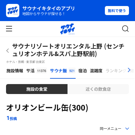
サウナイキタイのアプリ
無料で使う
地図からサウナが探せる！
サウナリゾートオリエンタル上野 (センチ
ュリオンホテル&スパ上野駅前)
ホテル・旅館 - 東京都 台東区
β
施設情報
サ活
サウナ飯
宿泊
混雑度
ランキング
(
開
11376
921
施設の食堂
近くの飲食店
オリオンビール缶(300)
1
投稿
同一メニュー