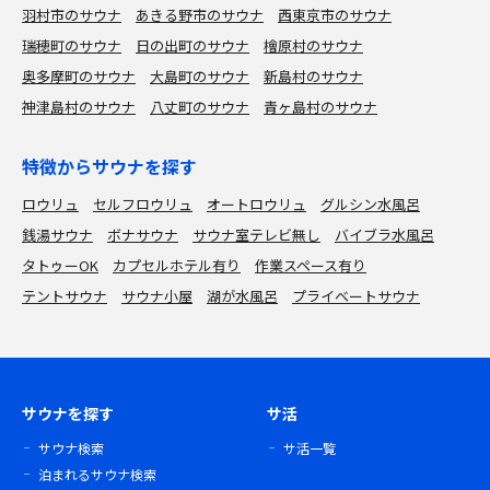
羽村市のサウナ
あきる野市のサウナ
西東京市のサウナ
瑞穂町のサウナ
日の出町のサウナ
檜原村のサウナ
奥多摩町のサウナ
大島町のサウナ
新島村のサウナ
神津島村のサウナ
八丈町のサウナ
青ヶ島村のサウナ
特徴からサウナを探す
ロウリュ
セルフロウリュ
オートロウリュ
グルシン水風呂
銭湯サウナ
ボナサウナ
サウナ室テレビ無し
バイブラ水風呂
タトゥーOK
カプセルホテル有り
作業スペース有り
テントサウナ
サウナ小屋
湖が水風呂
プライベートサウナ
サウナを探す
サ活
サウナ検索
サ活一覧
泊まれるサウナ検索