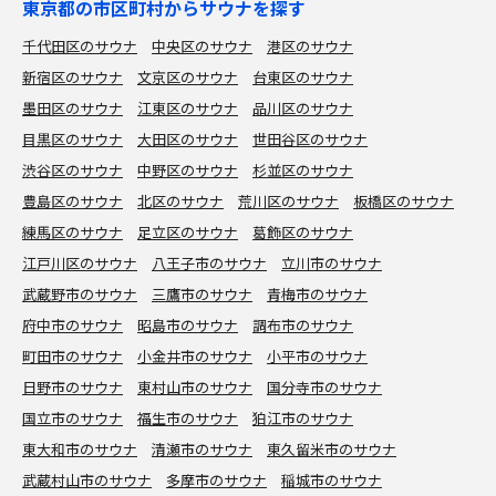
東京都の市区町村からサウナを探す
千代田区のサウナ
中央区のサウナ
港区のサウナ
新宿区のサウナ
文京区のサウナ
台東区のサウナ
墨田区のサウナ
江東区のサウナ
品川区のサウナ
目黒区のサウナ
大田区のサウナ
世田谷区のサウナ
渋谷区のサウナ
中野区のサウナ
杉並区のサウナ
豊島区のサウナ
北区のサウナ
荒川区のサウナ
板橋区のサウナ
練馬区のサウナ
足立区のサウナ
葛飾区のサウナ
江戸川区のサウナ
八王子市のサウナ
立川市のサウナ
武蔵野市のサウナ
三鷹市のサウナ
青梅市のサウナ
府中市のサウナ
昭島市のサウナ
調布市のサウナ
町田市のサウナ
小金井市のサウナ
小平市のサウナ
日野市のサウナ
東村山市のサウナ
国分寺市のサウナ
国立市のサウナ
福生市のサウナ
狛江市のサウナ
東大和市のサウナ
清瀬市のサウナ
東久留米市のサウナ
武蔵村山市のサウナ
多摩市のサウナ
稲城市のサウナ