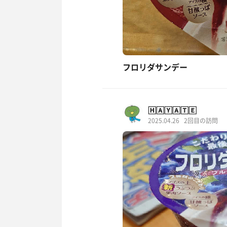
フロリダサンデー
🄷🄰🅈🄰🅃🄴
2025.04.26
2回目の訪問