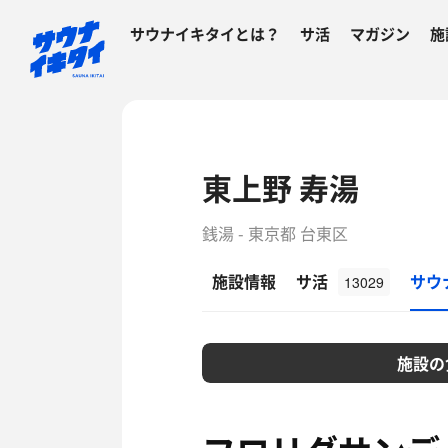
サウナイキタイとは？
サ活
マガジン
施
東上野 寿湯
銭湯 - 東京都 台東区
施設情報
サ活
サウ
13029
施設の