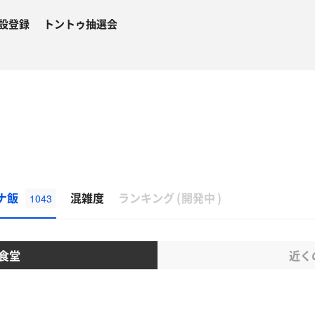
設登録
トントゥ抽選会
β
ナ飯
混雑度
ランキング
(
開発中
)
1043
食堂
近く