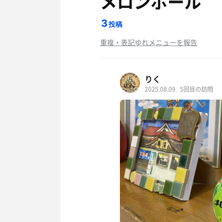
メロンボール
3
投稿
重複・表記ゆれメニューを報告
りく
2025.08.09
5回目の訪問