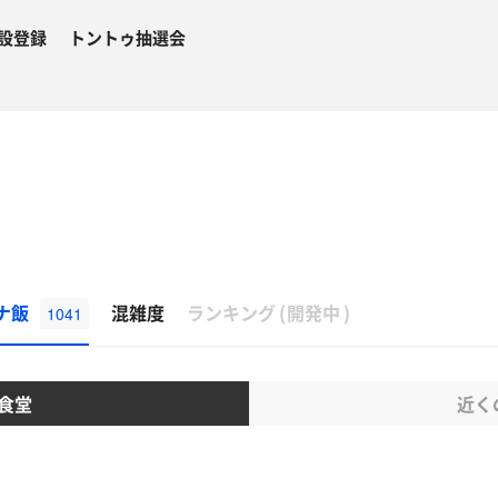
設登録
トントゥ抽選会
β
ナ飯
混雑度
ランキング
(
開発中
)
1041
食堂
近く