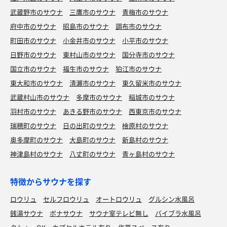
武蔵野市のサウナ
三鷹市のサウナ
青梅市のサウナ
府中市のサウナ
昭島市のサウナ
調布市のサウナ
町田市のサウナ
小金井市のサウナ
小平市のサウナ
日野市のサウナ
東村山市のサウナ
国分寺市のサウナ
国立市のサウナ
福生市のサウナ
狛江市のサウナ
東大和市のサウナ
清瀬市のサウナ
東久留米市のサウナ
武蔵村山市のサウナ
多摩市のサウナ
稲城市のサウナ
羽村市のサウナ
あきる野市のサウナ
西東京市のサウナ
瑞穂町のサウナ
日の出町のサウナ
檜原村のサウナ
奥多摩町のサウナ
大島町のサウナ
新島村のサウナ
神津島村のサウナ
八丈町のサウナ
青ヶ島村のサウナ
特徴からサウナを探す
ロウリュ
セルフロウリュ
オートロウリュ
グルシン水風呂
銭湯サウナ
ボナサウナ
サウナ室テレビ無し
バイブラ水風呂