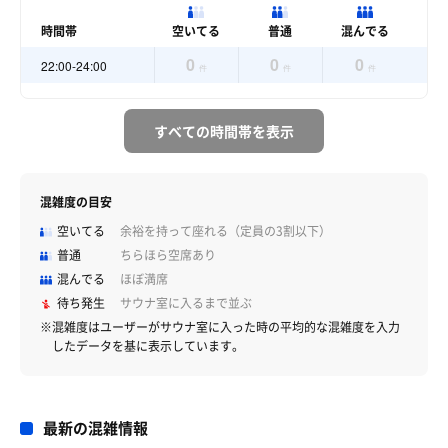
時間帯
空いてる
普通
混んでる
0
0
0
22:00-24:00
件
件
件
すべての時間帯を表示
混雑度の目安
空いてる
余裕を持って座れる（定員の3割以下）
普通
ちらほら空席あり
混んでる
ほぼ満席
待ち発生
サウナ室に入るまで並ぶ
※混雑度はユーザーがサウナ室に入った時の平均的な混雑度を入力
したデータを基に表示しています。
最新の混雑情報