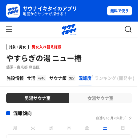
サウナイキタイのアプリ
無料で使う
地図からサウナが探せる！
男女入れ替え施設
対象：男女
やすらぎの湯 ニュー椿
銭湯 - 東京都 豊島区
β
施設情報
サ活
サウナ飯
混雑度
ランキング
(
開発中
)
4910
327
男湯サウナ室
女湯サウナ室
混雑傾向
直近約3ヶ月の集計データ
月
火
水
木
金
土
日