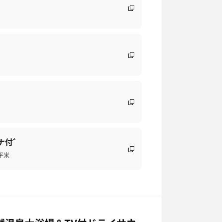
ナ付゛
5平米