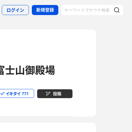
新規登録
ログイン
S富士山御殿場
イキタイ
771
投稿