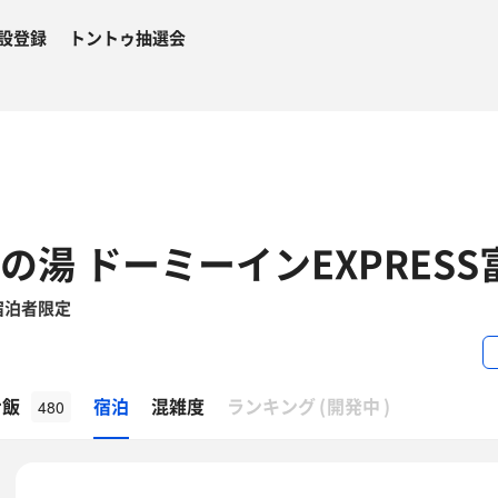
設登録
トントゥ抽選会
の湯 ドーミーインEXPRES
宿泊者限定
β
ナ飯
宿泊
混雑度
ランキング
(
開発中
)
480