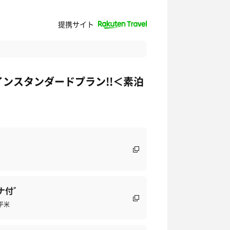
提携サイト
ンスタンダードプラン!!＜素泊
ナ付゛
5平米