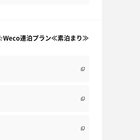
☆Weco連泊プラン≪素泊まり≫