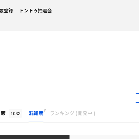
設登録
トントゥ抽選会
β
ナ飯
混雑度
ランキング
(
開発中
)
1032