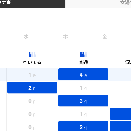
ウナ室
女湯
水
木
金
空いてる
普通
混
1
4
件
件
2
1
件
件
0
3
件
件
0
1
件
件
0
2
件
件