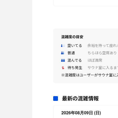
混雑度の目安
空いてる
余裕を持って座れ
普通
ちらほら空席あり
混んでる
ほぼ満席
待ち発生
サウナ室に入るま
※混雑度はユーザーがサウナ室に
最新の混雑情報
2026年08月09日 (日)