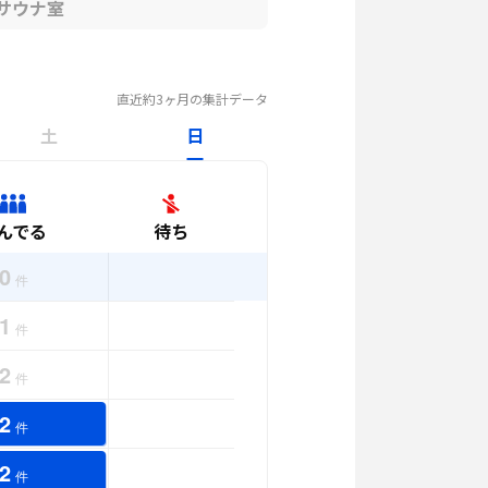
サウナ室
直近約3ヶ月の集計データ
土
日
んでる
待ち
0
件
1
件
2
件
2
件
2
件