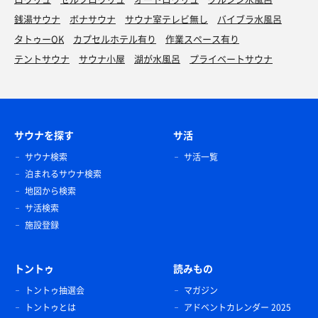
銭湯サウナ
ボナサウナ
サウナ室テレビ無し
バイブラ水風呂
タトゥーOK
カプセルホテル有り
作業スペース有り
テントサウナ
サウナ小屋
湖が水風呂
プライベートサウナ
サウナを探す
サ活
サウナ検索
サ活一覧
泊まれるサウナ検索
地図から検索
サ活検索
施設登録
トントゥ
読みもの
トントゥ抽選会
マガジン
トントゥとは
アドベントカレンダー 2025