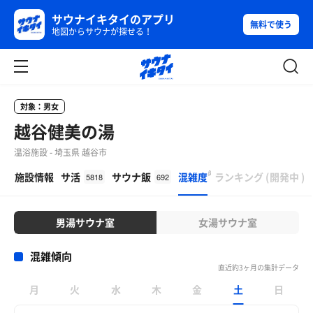
サウナイキタイのアプリ
無料で使う
地図からサウナが探せる！
対象：男女
越谷健美の湯
温浴施設 - 埼玉県 越谷市
β
施設情報
サ活
サウナ飯
混雑度
ランキング
(
開発中
)
5818
692
男湯サウナ室
女湯サウナ室
混雑傾向
直近約3ヶ月の集計データ
月
火
水
木
金
土
日