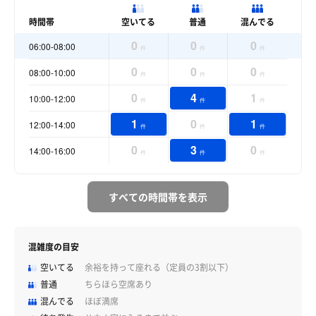
時間帯
空いてる
普通
混んでる
0
0
0
06:00-08:00
件
件
件
0
0
0
08:00-10:00
件
件
件
0
4
1
10:00-12:00
件
件
件
1
0
1
12:00-14:00
件
件
件
0
3
0
14:00-16:00
件
件
件
すべての時間帯を表示
混雑度の目安
空いてる
余裕を持って座れる（定員の3割以下）
普通
ちらほら空席あり
混んでる
ほぼ満席