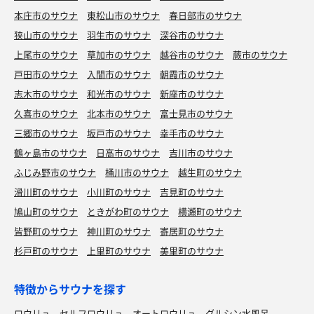
本庄市のサウナ
東松山市のサウナ
春日部市のサウナ
狭山市のサウナ
羽生市のサウナ
深谷市のサウナ
上尾市のサウナ
草加市のサウナ
越谷市のサウナ
蕨市のサウナ
戸田市のサウナ
入間市のサウナ
朝霞市のサウナ
志木市のサウナ
和光市のサウナ
新座市のサウナ
久喜市のサウナ
北本市のサウナ
富士見市のサウナ
三郷市のサウナ
坂戸市のサウナ
幸手市のサウナ
鶴ヶ島市のサウナ
日高市のサウナ
吉川市のサウナ
ふじみ野市のサウナ
桶川市のサウナ
越生町のサウナ
滑川町のサウナ
小川町のサウナ
吉見町のサウナ
鳩山町のサウナ
ときがわ町のサウナ
横瀬町のサウナ
皆野町のサウナ
神川町のサウナ
寄居町のサウナ
杉戸町のサウナ
上里町のサウナ
美里町のサウナ
特徴からサウナを探す
ロウリュ
セルフロウリュ
オートロウリュ
グルシン水風呂