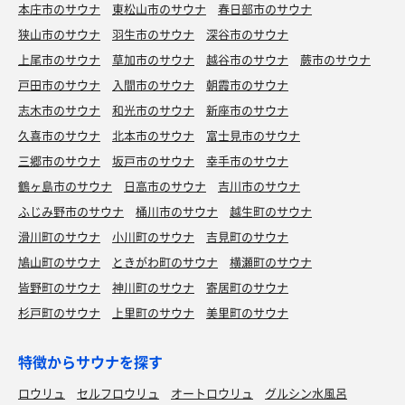
本庄市のサウナ
東松山市のサウナ
春日部市のサウナ
狭山市のサウナ
羽生市のサウナ
深谷市のサウナ
上尾市のサウナ
草加市のサウナ
越谷市のサウナ
蕨市のサウナ
戸田市のサウナ
入間市のサウナ
朝霞市のサウナ
志木市のサウナ
和光市のサウナ
新座市のサウナ
久喜市のサウナ
北本市のサウナ
富士見市のサウナ
三郷市のサウナ
坂戸市のサウナ
幸手市のサウナ
鶴ヶ島市のサウナ
日高市のサウナ
吉川市のサウナ
ふじみ野市のサウナ
桶川市のサウナ
越生町のサウナ
滑川町のサウナ
小川町のサウナ
吉見町のサウナ
鳩山町のサウナ
ときがわ町のサウナ
横瀬町のサウナ
皆野町のサウナ
神川町のサウナ
寄居町のサウナ
杉戸町のサウナ
上里町のサウナ
美里町のサウナ
特徴からサウナを探す
ロウリュ
セルフロウリュ
オートロウリュ
グルシン水風呂