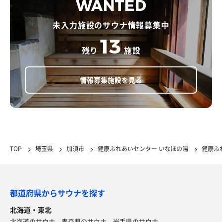
WANTED
未入力施設のサウナ情報募集中
13
残り
施設
情報募集施設を見る
TOP
埼玉県
加須市
健康ふれあいセンター いなほの湯
健康ふ
都道府県からサウナを探す
北海道・東北
北海道のサウナ
青森県のサウナ
岩手県のサウナ