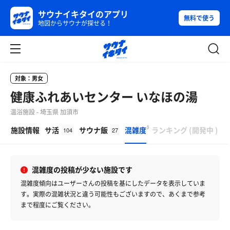
サウナイキタイのアプリ
無料で使う
地図からサウナが探せる！
対象：男女
健康ふれあいセンター いなほの湯
温浴施設 - 埼玉県 加須市
β
施設情報
サ活
サウナ飯
混雑度
ランキング
(
開発中
)
104
27
混雑度の投稿が少ない施設です
混雑度傾向はユーザーさんの投稿を基にしたデータを表示していま
す。
実際の混雑状況と違う可能性もございますので、あくまで参考
まで程度にご覧ください。