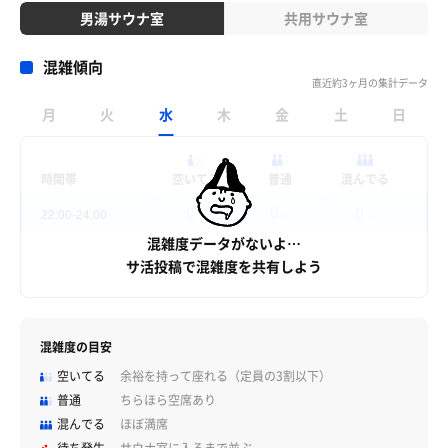
男湯サウナ室
共用サウナ室
混雑傾向
直近約3ヶ月の集計データ
月
火
水
木
金
土
日
時間帯
空いてる
普通
混んでる
0
0
0
22:00-24:00
件
件
件
混雑度データがないよ…
サ活投稿で混雑度を共有しよう
混雑度の目安
空いてる
余裕を持って座れる（定員の3割以下）
普通
ちらほら空席あり
混んでる
ほぼ満席