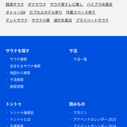
銭湯サウナ
ボナサウナ
サウナ室テレビ無し
バイブラ水風呂
タトゥーOK
カプセルホテル有り
作業スペース有り
テントサウナ
サウナ小屋
湖が水風呂
プライベートサウナ
サウナを探す
サ活
サウナ検索
サ活一覧
泊まれるサウナ検索
地図から検索
サ活検索
施設登録
トントゥ
読みもの
トントゥ抽選会
マガジン
トントゥとは
アドベントカレンダー 2025
当選発表
アドベントカレンダー 2024