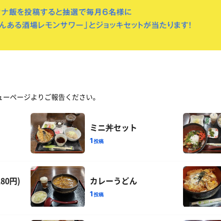
ューページよりご報告ください。
ミニ丼セット
1
投稿
80円)
カレーうどん
1
投稿