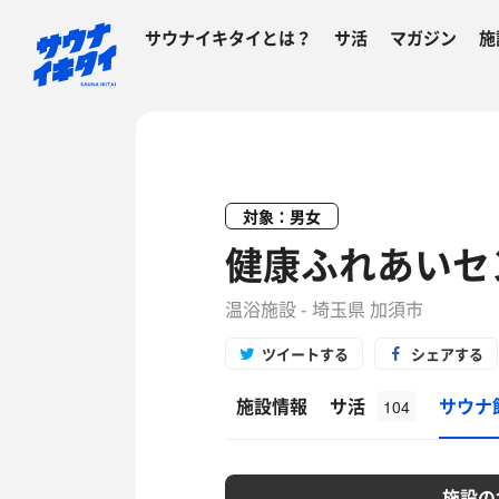
サウナイキタイとは？
サ活
マガジン
施
対象：男女
健康ふれあいセ
温浴施設 - 埼玉県 加須市
ツイートする
シェアする
施設情報
サ活
サウナ
104
施設の