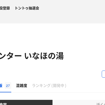
設登録
トントゥ抽選会
ンター いなほの湯
β
飯
混雑度
ランキング
(
開発中
)
27
食堂
近く