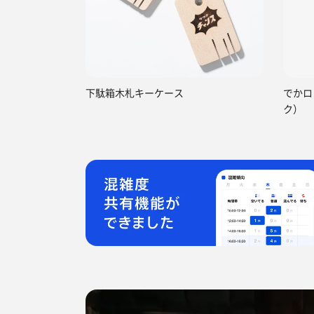
下駄箱木札キーケース
でかロ
ク）