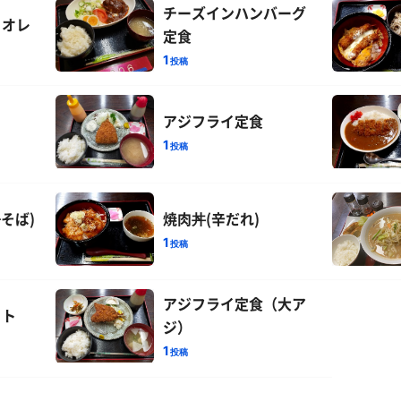
チーズインハンバーグ
ェオレ
定食
1
投稿
アジフライ定食
1
投稿
そば)
焼肉丼(辛だれ)
1
投稿
アジフライ定食（大ア
ット
ジ）
1
投稿