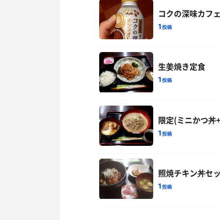
コクの深味カフ
1
投稿
生姜焼き定食
1
投稿
限定(ミニかつ丼+
1
投稿
照焼チキン丼セ
1
投稿