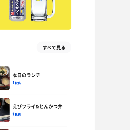
すべて見る
本日のランチ
1
投稿
えびフライ&とんかつ丼
1
投稿