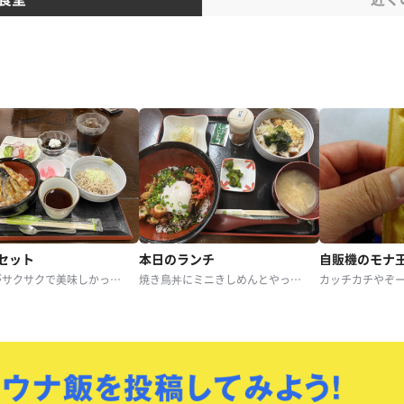
セット
本日のランチ
自販機のモナ王(
天ぷらがサクサクで美味しかったです！
焼き鳥丼にミニきしめんとやっこと味噌汁 これだけついて850円！！！！ 券売機で現金支払い
カッチカチやぞ