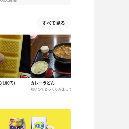
すべて見る
180円)
カレーうどん
えびフライ&とんかつ
ー
熱いのでじっくり冷ましてから食べました。旨い