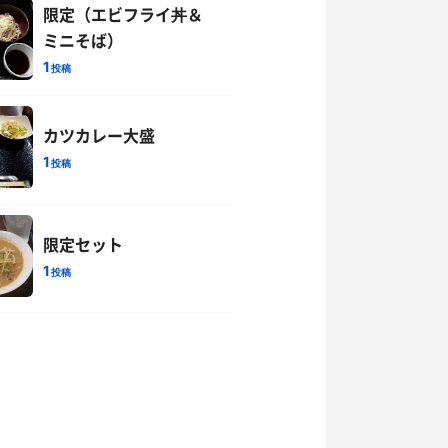
限定（エビフライ丼＆
ミニそば）
1
投稿
カツカレー大盛
1
投稿
限定セット
1
投稿