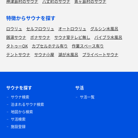
神津島村のサウナ
八丈町のサウナ
青ヶ島村のサウナ
特徴からサウナを探す
ロウリュ
セルフロウリュ
オートロウリュ
グルシン水風呂
銭湯サウナ
ボナサウナ
サウナ室テレビ無し
バイブラ水風呂
タトゥーOK
カプセルホテル有り
作業スペース有り
テントサウナ
サウナ小屋
湖が水風呂
プライベートサウナ
サウナを探す
サ活
サウナ検索
サ活一覧
泊まれるサウナ検索
地図から検索
サ活検索
施設登録