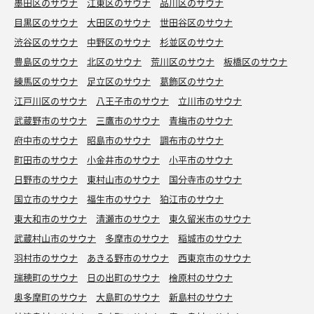
墨田区のサウナ
江東区のサウナ
品川区のサウナ
目黒区のサウナ
大田区のサウナ
世田谷区のサウナ
渋谷区のサウナ
中野区のサウナ
杉並区のサウナ
豊島区のサウナ
北区のサウナ
荒川区のサウナ
板橋区のサウナ
練馬区のサウナ
足立区のサウナ
葛飾区のサウナ
江戸川区のサウナ
八王子市のサウナ
立川市のサウナ
武蔵野市のサウナ
三鷹市のサウナ
青梅市のサウナ
府中市のサウナ
昭島市のサウナ
調布市のサウナ
町田市のサウナ
小金井市のサウナ
小平市のサウナ
日野市のサウナ
東村山市のサウナ
国分寺市のサウナ
国立市のサウナ
福生市のサウナ
狛江市のサウナ
東大和市のサウナ
清瀬市のサウナ
東久留米市のサウナ
武蔵村山市のサウナ
多摩市のサウナ
稲城市のサウナ
羽村市のサウナ
あきる野市のサウナ
西東京市のサウナ
瑞穂町のサウナ
日の出町のサウナ
檜原村のサウナ
奥多摩町のサウナ
大島町のサウナ
新島村のサウナ