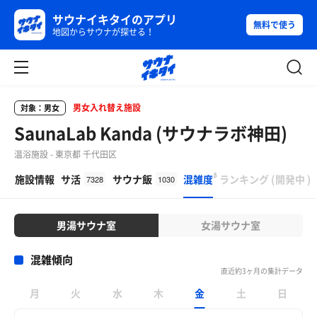
サウナイキタイのアプリ
無料で使う
地図からサウナが探せる！
男女入れ替え施設
対象：男女
SaunaLab Kanda (サウナラボ神田)
温浴施設 - 東京都 千代田区
β
施設情報
サ活
サウナ飯
混雑度
ランキング
(
開発中
)
7328
1030
男湯サウナ室
女湯サウナ室
混雑傾向
直近約3ヶ月の集計データ
月
火
水
木
金
土
日