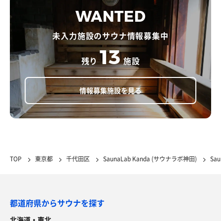
WANTED
未入力施設のサウナ情報募集中
13
残り
施設
情報募集施設を見る
TOP
東京都
千代田区
SaunaLab Kanda (サウナラボ神田)
Sa
都道府県からサウナを探す
北海道・東北