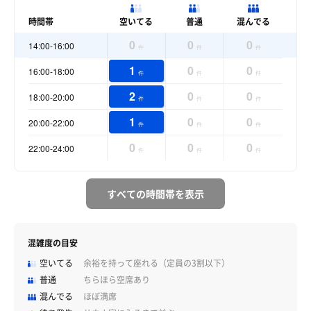
時間帯
空いてる
普通
混んでる
0
0
0
14:00-16:00
件
件
件
1
0
0
16:00-18:00
件
件
件
2
0
0
18:00-20:00
件
件
件
1
0
0
20:00-22:00
件
件
件
0
0
0
22:00-24:00
件
件
件
すべての時間帯を表示
混雑度の目安
空いてる
余裕を持って座れる（定員の3割以下）
普通
ちらほら空席あり
混んでる
ほぼ満席