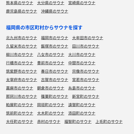
熊本県のサウナ
大分県のサウナ
宮崎県のサウナ
鹿児島県のサウナ
沖縄県のサウナ
福岡県の市区町村からサウナを探す
北九州市のサウナ
福岡市のサウナ
大牟田市のサウナ
久留米市のサウナ
飯塚市のサウナ
田川市のサウナ
柳川市のサウナ
八女市のサウナ
大川市のサウナ
行橋市のサウナ
豊前市のサウナ
中間市のサウナ
筑紫野市のサウナ
春日市のサウナ
宗像市のサウナ
太宰府市のサウナ
古賀市のサウナ
宮若市のサウナ
嘉麻市のサウナ
朝倉市のサウナ
糸島市のサウナ
那珂川市のサウナ
篠栗町のサウナ
新宮町のサウナ
粕屋町のサウナ
岡垣町のサウナ
遠賀町のサウナ
筑前町のサウナ
大木町のサウナ
添田町のサウナ
大任町のサウナ
赤村のサウナ
福智町のサウナ
上毛町のサウナ