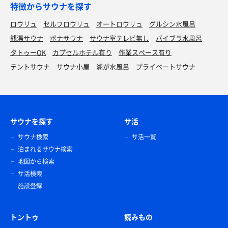
特徴からサウナを探す
ロウリュ
セルフロウリュ
オートロウリュ
グルシン水風呂
銭湯サウナ
ボナサウナ
サウナ室テレビ無し
バイブラ水風呂
タトゥーOK
カプセルホテル有り
作業スペース有り
テントサウナ
サウナ小屋
湖が水風呂
プライベートサウナ
サウナを探す
サ活
サウナ検索
サ活一覧
泊まれるサウナ検索
地図から検索
サ活検索
施設登録
トントゥ
読みもの