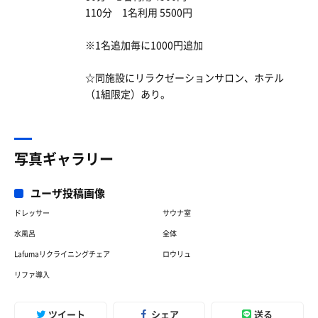
110分 1名利用 5500円
※1名追加毎に1000円追加
☆同施設にリラクゼーションサロン、ホテル
（1組限定）あり。
写真ギャラリー
ユーザ投稿画像
ドレッサー
サウナ室
水風呂
全体
Lafumaリクライニングチェア
ロウリュ
リファ導入
ツイート
シェア
送る