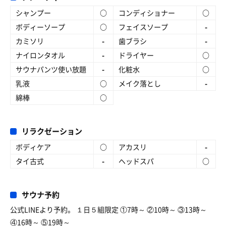
シャンプー
○
コンディショナー
○
ボディーソープ
○
フェイスソープ
-
カミソリ
-
歯ブラシ
-
ナイロンタオル
-
ドライヤー
○
サウナパンツ使い放題
-
化粧水
○
乳液
○
メイク落とし
-
綿棒
○
リラクゼーション
ボディケア
○
アカスリ
-
タイ古式
-
ヘッドスパ
○
サウナ予約
公式LINEより予約。 １日５組限定 ①7時～ ②10時～ ③13時～
④16時～ ⑤19時～