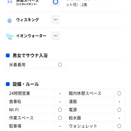
ット可）: 2席
（ととのいスポット）
ウィスキング
イオンウォーター
男女でサウナ入浴
水着着用
○
設備・ルール
24時間営業
-
館内休憩スペース
○
食事処
-
漫画
-
Wi-Fi
○
電源
○
作業スペース
○
給水器
-
駐車場
-
ウォシュレット
○