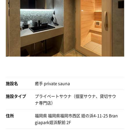
うので退出前に拭き掃除して帰りました。笑
るし…で良きプライベートサウナを見つけたなーと大満足
の7月最初のサ活となりました。
キュレルのアメニティとReFaのドライヤーが用意されて
多分これからもっと良くなる予感を感じます！
いた。
いつもは時間が足りず髪が半乾きor水風呂後の休憩を早々
めでたし
に切り上げて帰り支度をしていたが、ReFaのハイスペド
ライヤーだったので速乾！
110分予約+10分延長で利用したが、時間にあまり追われ
る事なくサウナを楽しむ事が出来た。
オープンから間もないので、室内がとても綺麗。
スタッフの方の対応もよく、個室内にお手洗い完備で無駄
のない空間だった。
同様のプライベートサウナの中では、非常に安価に利用で
施設名
癒手 private sauna
きるためリピ予定。
施設タイプ
プライベートサウナ（個室サウナ、貸切サウ
ナ専門店）
住所
福岡県 福岡県福岡市西区 姪の浜4-11-25 Bran
giapark姪浜駅前 2F