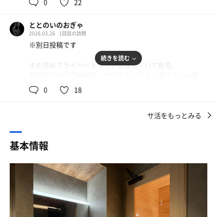
0
22
玄関をピンポンするとスタッフさんが迎えに来てくださ
り、2階に案内いただけ会計の後さっそく時間スタート。
#水風呂
ととのいのおぎゃ
お試しで80分の予約にしていましたが、初めてなので
水風呂は肩まで入れる十分なスペース有り。
2026.03.26
1回目の訪問
Bluetoothや照明のスイッチなどにあたふたしてしまう…
水温計の表示で16度。
※別日投稿です
でも、サ室も予約時点でお願いしていた110℃をすでに超
こちらも希望温度は伝えてなかったが、事前に希望温度
えていて、すぐに汗をかける環境でご準備いただけてまし
続きを読む
（13-15度）を指定できる様子。
まだ見ぬプライベートサウナを探していて発見。
た。
建物内とっても綺麗で、サウナエリアも出来立ての綺麗
100℃
13℃
共
水を持参するのを忘れていましたが、サービスでペットボ
用
さ！
トルをいただけました🙏ありがたい🙇‍♀️次回は持参します💦
0
18
#休憩スペース
ととのい椅子が2脚用意されており、2名以上で利用する際
サウナ室の温度は事前に100℃を希望しておきました。
ロウリュ用のアロマはシトラスを選択。
の椅子も2脚折り畳まれてあったが広げるスペースは無さ
サ活をもっとみる
天井高いのと換気きいてるから110℃でもよかったかなと
座面がもう少し高く設置してあるともっとアチアチだろう
そう。
後悔！
にな〜と思うものの、ロウリュすると結構いい感じに。
快適に過ごすなら2名までの印象。
水風呂も予約時に温度設定を11℃に伝えていたところ、か
基本情報
Bluetoothスピーカーが用意されており、
水風呂も冷たすぎない水温を希望しておりましたがそちら
なりのキンキン。
好きな音楽を聴きながら整うことができる。
は通らず？カチカチの本気水風呂。
ショートにスッキリと3セット、蒸されました。
エアコンの設置位置が近いので、風向きや室温管理の調整
次第では身体が冷えすぎてしまう可能性あり。
いかんせんきれいな空間なのでとても快適です！
座面の幅があぐらをかくには少し狭かったり、鏡のライト
サウナポンチョやガウンはレンタル含め用意がなかったの
初見のインフィニティチェアも最高。
の位置やリファのドライヤー、Bluetoothの使い方など…
で、気になる場合は持参推奨。
説明書がないので初めてだと少し分かりにくいとこは気に
水着着用ということもあって、どうしても床が濡れてしま
なったけど、とにかく新しくてキレイだし、温度設定選べ