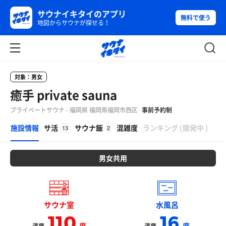
サウナイキタイのアプリ
無料で使う
地図からサウナが探せる！
対象：男女
癒手 private sauna
プライベートサウナ - 福岡県 福岡県福岡市西区
事前予約制
β
施設情報
サ活
サウナ飯
混雑度
ランキング
(
開発中
)
13
2
男女共用
サウナ室
水風呂
110
16
度
度