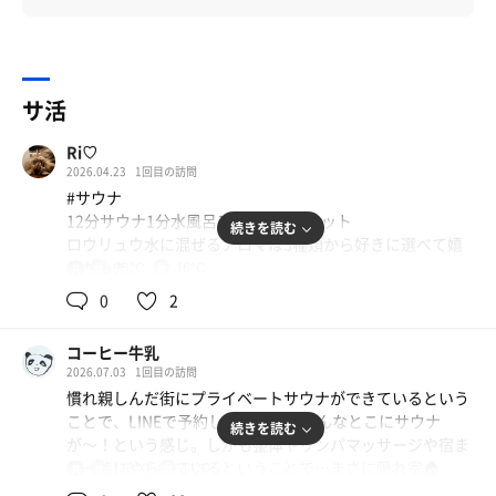
サ活
Ri♡
2026.04.23
1回目の訪問
#サウナ
12分サウナ1分水風呂10分休憩×3セット
続きを読む
ロウリュウ水に混ぜるアロマは3種類から好きに選べて嬉
しかった。
90℃
16℃
共
用
サウナ室内は広く、4名まで問題なく入れそうな広さだっ
0
2
たので快適に過ごせた。
室内温度計では110度を示していたが、
コーヒー牛乳
座席部分はロウリュウ前で90度程度。
2026.07.03
1回目の訪問
物足りなさを感じたのでアウフグース必須。
慣れ親しんだ街にプライベートサウナができているという
それ用か不明だが、うちわも準備されていた。
ことで、LINEで予約して初訪問🔥こんなとこにサウナ
続きを読む
が〜！という感じ。しかも整体やリンパマッサージや宿ま
今回は希望温度を伝えていなかったが、予約時に事前に希
で一緒にやられているということで…まさに隠れ家🏠
110℃
11℃
共
望温度（90-110度）を伝えることが可能な様子。
用