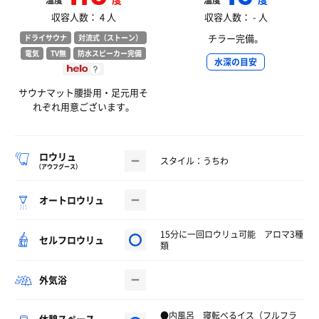
温度
温度
収容人数： 4 人
収容人数： - 人
チラー完備。
ドライサウナ
対流式（ストーン）
電気
TV無
防水スピーカー完備
水深の目安
サウナマット腰掛用・足元用そ
れぞれ用意ございます。
ロウリュ
スタイル：うちわ
（アウフグース）
オートロウリュ
15分に一回ロウリュ可能 アロマ3種
セルフロウリュ
類
外気浴
●内風呂 寝転べるイス（フルフラ
休憩スペース