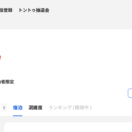
設登録
トントゥ抽選会
設
泊者限定
β
宿泊
混雑度
ランキング
(
開発中
)
1