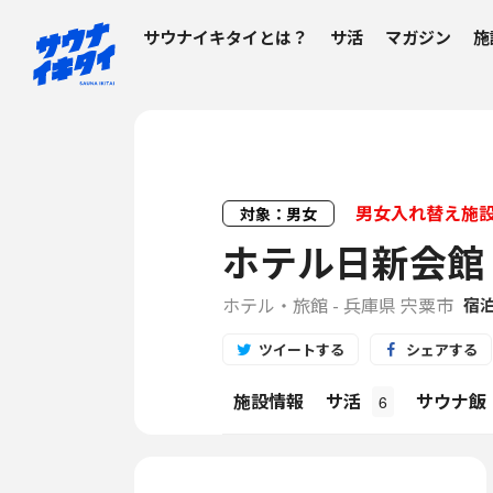
サウナイキタイとは？
サ活
マガジン
施
男女入れ替え施
対象：男女
ホテル日新会館
ホテル・旅館 - 兵庫県 宍粟市
宿
ツイートする
シェアする
施設情報
サ活
サウナ飯
6