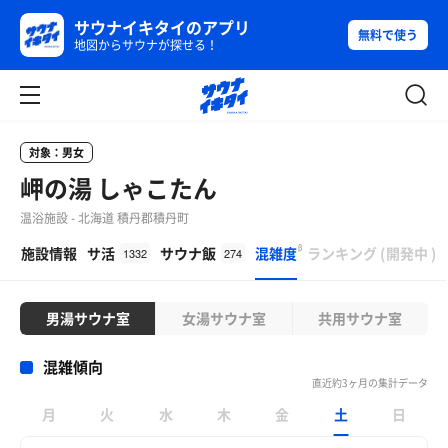
サウナイキタイのアプリ
無料で使う
地図からサウナが探せる！
対象：男女
岬の湯 しゃこたん
温浴施設 - 北海道 積丹郡積丹町
β
施設情報
サ活
サウナ飯
混雑度
ランキング
(
開発中
)
1332
274
男湯サウナ室
女湯サウナ室
共用サウナ室
混雑傾向
直近約3ヶ月の集計データ
月
火
水
木
金
土
日