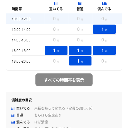
時間帯
空いてる
普通
混んでる
0
0
0
10:00-12:00
件
件
件
0
0
1
12:00-14:00
件
件
件
0
0
0
14:00-16:00
件
件
件
1
1
1
16:00-18:00
件
件
件
0
1
0
18:00-20:00
件
件
件
すべての時間帯を表示
混雑度の目安
空いてる
余裕を持って座れる（定員の3割以下）
普通
ちらほら空席あり
混んでる
ほぼ満席