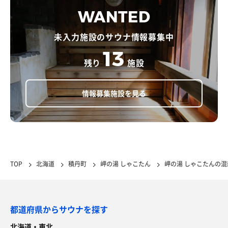
WANTED
未入力施設のサウナ情報募集中
13
残り
施設
情報募集施設を見る
TOP
北海道
積丹町
岬の湯 しゃこたん
岬の湯 しゃこたんの
都道府県からサウナを探す
北海道・東北