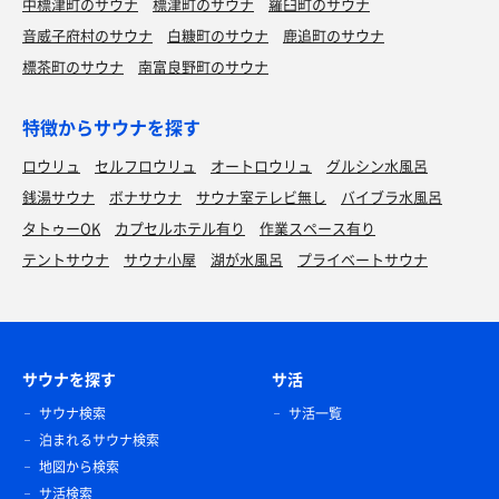
中標津町のサウナ
標津町のサウナ
羅臼町のサウナ
音威子府村のサウナ
白糠町のサウナ
鹿追町のサウナ
標茶町のサウナ
南富良野町のサウナ
特徴からサウナを探す
ロウリュ
セルフロウリュ
オートロウリュ
グルシン水風呂
銭湯サウナ
ボナサウナ
サウナ室テレビ無し
バイブラ水風呂
タトゥーOK
カプセルホテル有り
作業スペース有り
テントサウナ
サウナ小屋
湖が水風呂
プライベートサウナ
サウナを探す
サ活
サウナ検索
サ活一覧
泊まれるサウナ検索
地図から検索
サ活検索