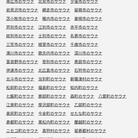
帯広市のサウナ
北見市のサウナ
夕張市のサウナ
岩見沢市のサウナ
網走市のサウナ
留萌市のサウナ
苫小牧市のサウナ
稚内市のサウナ
美唄市のサウナ
芦別市のサウナ
江別市のサウナ
赤平市のサウナ
紋別市のサウナ
士別市のサウナ
名寄市のサウナ
三笠市のサウナ
根室市のサウナ
千歳市のサウナ
滝川市のサウナ
歌志内市のサウナ
深川市のサウナ
富良野市のサウナ
登別市のサウナ
恵庭市のサウナ
伊達市のサウナ
北広島市のサウナ
石狩市のサウナ
北斗市のサウナ
当別町のサウナ
新篠津村のサウナ
松前町のサウナ
福島町のサウナ
知内町のサウナ
七飯町のサウナ
鹿部町のサウナ
森町のサウナ
八雲町のサウナ
江差町のサウナ
厚沢部町のサウナ
乙部町のサウナ
奥尻町のサウナ
今金町のサウナ
せたな町のサウナ
寿都町のサウナ
黒松内町のサウナ
蘭越町のサウナ
ニセコ町のサウナ
真狩村のサウナ
留寿都村のサウナ