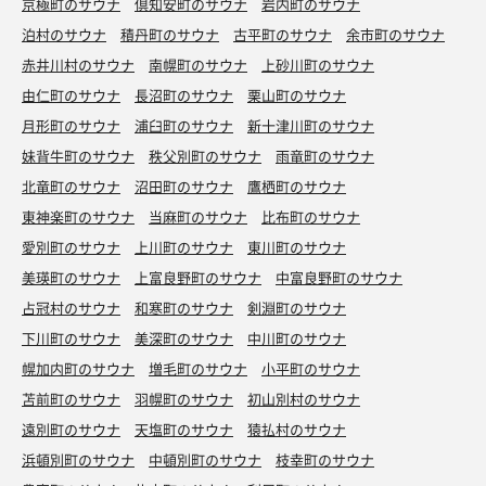
京極町のサウナ
倶知安町のサウナ
岩内町のサウナ
泊村のサウナ
積丹町のサウナ
古平町のサウナ
余市町のサウナ
赤井川村のサウナ
南幌町のサウナ
上砂川町のサウナ
由仁町のサウナ
長沼町のサウナ
栗山町のサウナ
月形町のサウナ
浦臼町のサウナ
新十津川町のサウナ
妹背牛町のサウナ
秩父別町のサウナ
雨竜町のサウナ
北竜町のサウナ
沼田町のサウナ
鷹栖町のサウナ
東神楽町のサウナ
当麻町のサウナ
比布町のサウナ
愛別町のサウナ
上川町のサウナ
東川町のサウナ
美瑛町のサウナ
上富良野町のサウナ
中富良野町のサウナ
占冠村のサウナ
和寒町のサウナ
剣淵町のサウナ
下川町のサウナ
美深町のサウナ
中川町のサウナ
幌加内町のサウナ
増毛町のサウナ
小平町のサウナ
苫前町のサウナ
羽幌町のサウナ
初山別村のサウナ
遠別町のサウナ
天塩町のサウナ
猿払村のサウナ
浜頓別町のサウナ
中頓別町のサウナ
枝幸町のサウナ