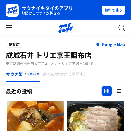
サウナイキタイのアプリ
無料で使う
地図からサウナが探せる！
Google Map
飲食店
成城石井 トリエ京王調布店
東京都調布市布田４丁目４−２２ トリエ京王調布A館 1F
サウナ飯
近くのサウナ（開発中）
10000000
最近の投稿