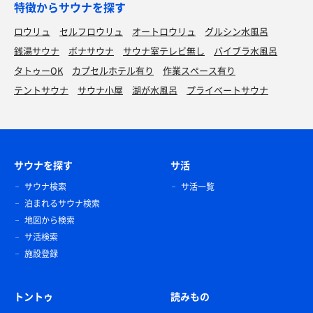
特徴からサウナを探す
ロウリュ
セルフロウリュ
オートロウリュ
グルシン水風呂
銭湯サウナ
ボナサウナ
サウナ室テレビ無し
バイブラ水風呂
タトゥーOK
カプセルホテル有り
作業スペース有り
テントサウナ
サウナ小屋
湖が水風呂
プライベートサウナ
サウナを探す
サ活
サウナ検索
サ活一覧
泊まれるサウナ検索
地図から検索
サ活検索
施設登録
トントゥ
読みもの