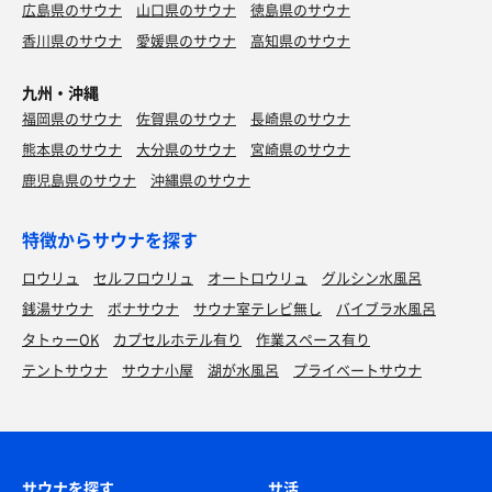
広島県のサウナ
山口県のサウナ
徳島県のサウナ
香川県のサウナ
愛媛県のサウナ
高知県のサウナ
九州・沖縄
福岡県のサウナ
佐賀県のサウナ
長崎県のサウナ
熊本県のサウナ
大分県のサウナ
宮崎県のサウナ
鹿児島県のサウナ
沖縄県のサウナ
特徴からサウナを探す
ロウリュ
セルフロウリュ
オートロウリュ
グルシン水風呂
銭湯サウナ
ボナサウナ
サウナ室テレビ無し
バイブラ水風呂
タトゥーOK
カプセルホテル有り
作業スペース有り
テントサウナ
サウナ小屋
湖が水風呂
プライベートサウナ
サウナを探す
サ活