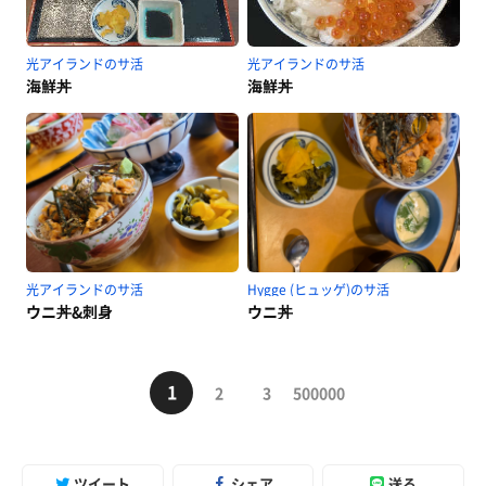
光アイランドのサ活
光アイランドのサ活
海鮮丼
海鮮丼
光アイランドのサ活
Hygge (ヒュッゲ)のサ活
ウニ丼&刺身
ウニ丼
1
2
3
500000
ツイート
シェア
送る