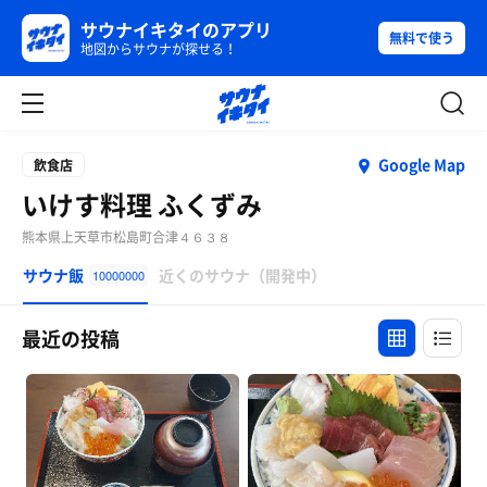
サウナイキタイのアプリ
無料で使う
地図からサウナが探せる！
Google Map
飲食店
いけす料理 ふくずみ
熊本県上天草市松島町合津４６３８
サウナ飯
近くのサウナ（開発中）
10000000
最近の投稿