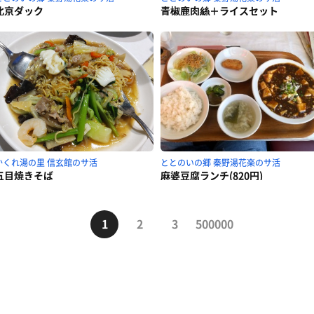
北京ダック
青椒鹿肉絲＋ライスセット
かくれ湯の里 信玄館のサ活
ととのいの郷 秦野湯花楽のサ活
五目焼きそば
麻婆豆腐ランチ(820円)
1
2
3
500000