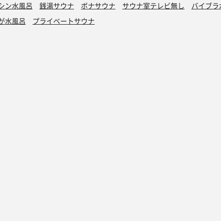
シン水風呂
銭湯サウナ
ボナサウナ
サウナ室テレビ無し
バイブラ
が水風呂
プライベートサウナ
トントゥ
読みもの
トントゥ抽選会
マガジン
トントゥとは
アドベントカレン
当選発表
アドベントカレン
過去の抽選会
アドベントカレン
協賛募集
アドベントカレン
アドベントカレン
アドベントカレン