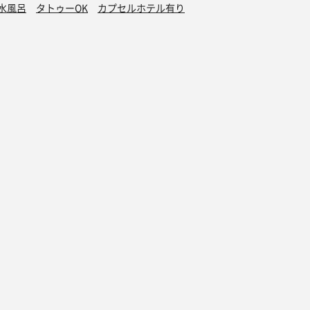
水風呂
タトゥーOK
カプセルホテル有り
グッズ
オンラインストア
ダー 2025
サウナグッズ特集
ダー 2024
サウナハット
ダー 2023
サ飯スウェット
ダー 2022
さうないきたいスウェット
ダー 2021
2021年 夏 その1
ダー 2020
2021年 夏 その1