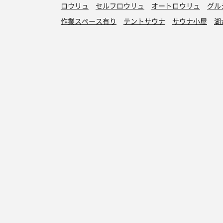
ロウリュ
セルフロウリュ
オートロウリュ
グル
作業スペース有り
テントサウナ
サウナ小屋
湖
サウナを探す
サ活
サウナ検索
サ活一覧
泊まれるサウナ検索
地図から検索
サ活検索
施設登録