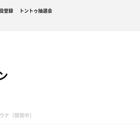
設登録
トントゥ抽選会
ン
ウナ（開発中）