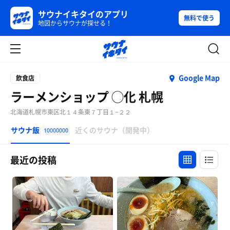
サウナイキタイのアプリ
無料で使う
地図からサウナが探せる！
Google Map
飲食店
ラーメンショップ ◯化 札幌
北海道札幌市東区北１４条東７丁目１−２２
サウナ飯
近くのサウナ（開発中）
10000000
最近の投稿