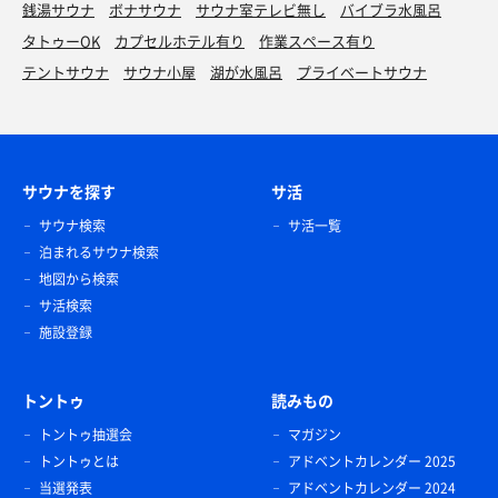
銭湯サウナ
ボナサウナ
サウナ室テレビ無し
バイブラ水風呂
タトゥーOK
カプセルホテル有り
作業スペース有り
テントサウナ
サウナ小屋
湖が水風呂
プライベートサウナ
サウナを探す
サ活
サウナ検索
サ活一覧
泊まれるサウナ検索
地図から検索
サ活検索
施設登録
トントゥ
読みもの
トントゥ抽選会
マガジン
トントゥとは
アドベントカレンダー 2025
当選発表
アドベントカレンダー 2024