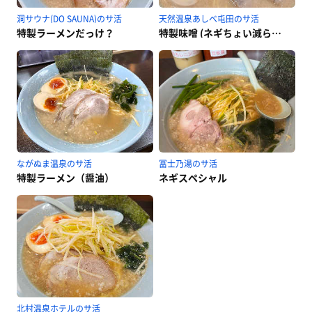
洞サウナ(DO SAUNA)のサ活
天然温泉あしべ屯田のサ活
特製ラーメンだっけ？
特製味噌 (ネギちょい減らし) 五月〇日食
ながぬま温泉のサ活
冨士乃湯のサ活
特製ラーメン（醤油）
ネギスペシャル
北村温泉ホテルのサ活