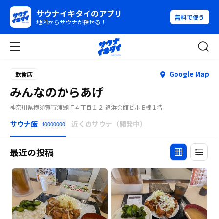
サウナイキタイのアプリ
無料で使う
地図からサウナが探せる！
Google Map
飲食店
みんなのからあげ
神奈川県横須賀市浦郷町４丁目１２ 追浜会館ビル B棟 1階
サウナ飯
近くのサウナ（開発中）
10000000
最近の投稿