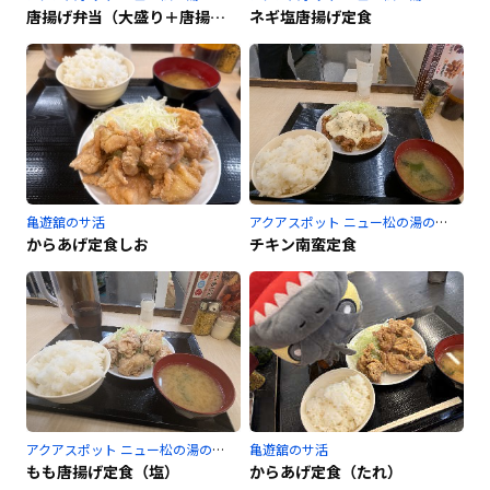
唐揚げ弁当（大盛り＋唐揚げ2個プラス）＋生ビール（横須賀スタジアム）
ネギ塩唐揚げ定食
亀遊舘のサ活
アクアスポット ニュー松の湯のサ活
からあげ定食しお
チキン南蛮定食
アクアスポット ニュー松の湯のサ活
亀遊舘のサ活
もも唐揚げ定食（塩）
からあげ定食（たれ）