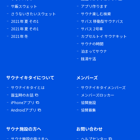
サ飯スウェット
アプリ作ります
さうないきたいスウェット
サウナ楽しむ検索
2021年 夏 その1
サバス 移動型サウナバス
2021年 夏 その1
サバス 2号車
2021年 冬
カプセルトイ サウナキット
サウナの時間
泊まってサウナ
銭湯サ活
サウナイキタイについて
メンバーズ
サウナイキタイとは
サウナイキタイメンバーズ
誕生時のお話
メンバーズロッカー
iPhoneアプリ
協賛施設
Androidアプリ
協賛募集
サウナ施設の方へ
お問い合わせ
サウナ施設の皆さまへ
ヘルプセンター