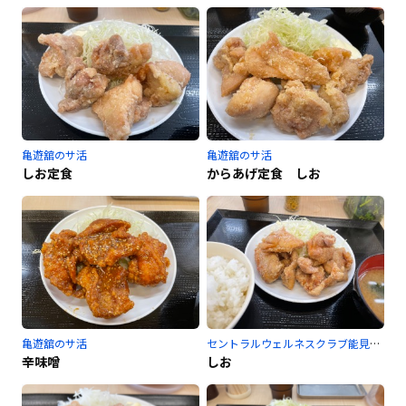
亀遊舘のサ活
亀遊舘のサ活
しお定食
からあげ定食 しお
亀遊舘のサ活
セントラルウェルネスクラブ能見台のサ活
辛味噌
しお