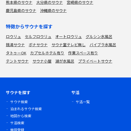
熊本県のサウナ
大分県のサウナ
宮崎県のサウナ
鹿児島県のサウナ
沖縄県のサウナ
特徴からサウナを探す
ロウリュ
セルフロウリュ
オートロウリュ
グルシン水風呂
銭湯サウナ
ボナサウナ
サウナ室テレビ無し
バイブラ水風呂
タトゥーOK
カプセルホテル有り
作業スペース有り
テントサウナ
サウナ小屋
湖が水風呂
プライベートサウナ
サウナを探す
サ活
サウナ検索
サ活一覧
泊まれるサウナ検索
地図から検索
サ活検索
施設登録