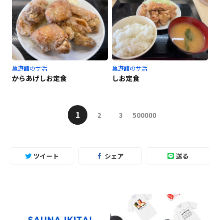
亀遊舘のサ活
亀遊舘のサ活
からあげしお定食
しお定食
1
2
3
500000
ツイート
シェア
送る