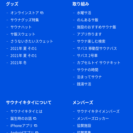
グッズ
取り組み
オンラインストア
水曜サ活
サウナグッズ特集
のんあるサ飯
サウナハット
施設のおすすめサウナ飯
サ飯スウェット
アプリ作ります
さうないきたいスウェット
サウナ楽しむ検索
2021年 夏 その1
サバス 移動型サウナバス
2021年 夏 その1
サバス 2号車
2021年 冬
カプセルトイ サウナキット
サウナの時間
泊まってサウナ
銭湯サ活
サウナイキタイについて
メンバーズ
サウナイキタイとは
サウナイキタイメンバーズ
誕生時のお話
メンバーズロッカー
iPhoneアプリ
協賛施設
Androidアプリ
協賛募集