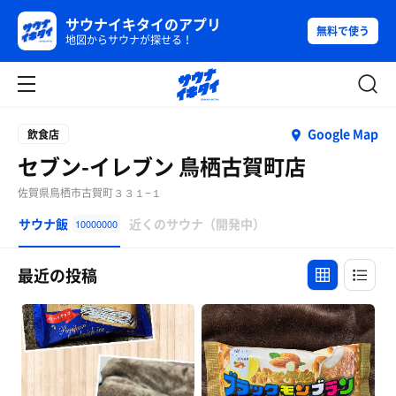
サウナイキタイのアプリ
無料で使う
地図からサウナが探せる！
Google Map
飲食店
セブン-イレブン 鳥栖古賀町店
佐賀県鳥栖市古賀町３３１−１
サウナ飯
近くのサウナ（開発中）
10000000
最近の投稿