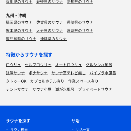
香川県のサウナ
愛媛県のサウナ
高知県のサウナ
九州・沖縄
福岡県のサウナ
佐賀県のサウナ
長崎県のサウナ
熊本県のサウナ
大分県のサウナ
宮崎県のサウナ
鹿児島県のサウナ
沖縄県のサウナ
特徴からサウナを探す
ロウリュ
セルフロウリュ
オートロウリュ
グルシン水風呂
銭湯サウナ
ボナサウナ
サウナ室テレビ無し
バイブラ水風呂
タトゥーOK
カプセルホテル有り
作業スペース有り
テントサウナ
サウナ小屋
湖が水風呂
プライベートサウナ
サウナを探す
サ活
サウナ検索
サ活一覧