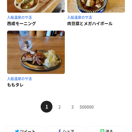
入船温泉のサ活
入船温泉のサ活
西成モーニング
肉豆腐とメガハイボール
入船温泉のサ活
ももタレ
1
2
3
500000
ツイート
シェア
送る