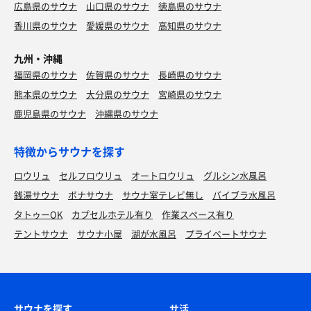
広島県のサウナ
山口県のサウナ
徳島県のサウナ
香川県のサウナ
愛媛県のサウナ
高知県のサウナ
九州・沖縄
福岡県のサウナ
佐賀県のサウナ
長崎県のサウナ
熊本県のサウナ
大分県のサウナ
宮崎県のサウナ
鹿児島県のサウナ
沖縄県のサウナ
特徴からサウナを探す
ロウリュ
セルフロウリュ
オートロウリュ
グルシン水風呂
銭湯サウナ
ボナサウナ
サウナ室テレビ無し
バイブラ水風呂
タトゥーOK
カプセルホテル有り
作業スペース有り
テントサウナ
サウナ小屋
湖が水風呂
プライベートサウナ
サウナを探す
サ活