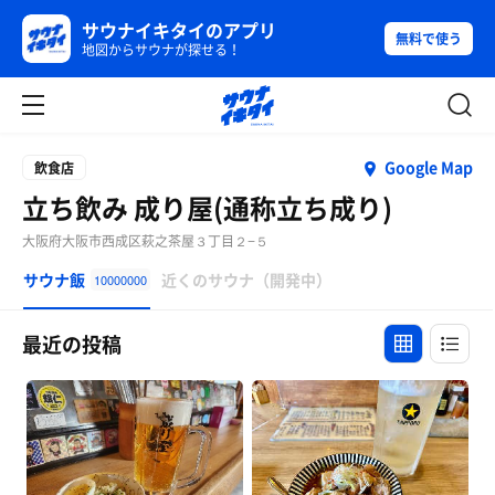
サウナイキタイのアプリ
無料で使う
地図からサウナが探せる！
Google Map
飲食店
立ち飲み 成り屋(通称立ち成り)
大阪府大阪市西成区萩之茶屋３丁目２−５
サウナ飯
近くのサウナ（開発中）
10000000
最近の投稿