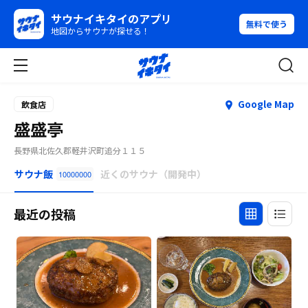
サウナイキタイのアプリ
無料で使う
地図からサウナが探せる！
Google Map
飲食店
盛盛亭
長野県北佐久郡軽井沢町追分１１５
サウナ飯
近くのサウナ（開発中）
10000000
最近の投稿