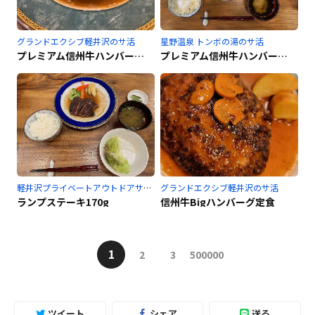
グランドエクシブ軽井沢のサ活
星野温泉 トンボの湯のサ活
プレミアム信州牛ハンバーグ250g
プレミアム信州牛ハンバーグ🐮
軽井沢プライベートアウトドアサウナkaveriのサ活
グランドエクシブ軽井沢のサ活
ランプステーキ170g
信州牛Bigハンバーグ定食
1
2
3
500000
ツイート
シェア
送る