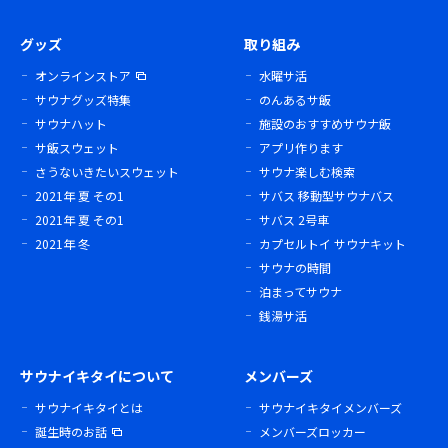
グッズ
取り組み
オンラインストア
水曜サ活
サウナグッズ特集
のんあるサ飯
サウナハット
施設のおすすめサウナ飯
サ飯スウェット
アプリ作ります
さうないきたいスウェット
サウナ楽しむ検索
2021年 夏 その1
サバス 移動型サウナバス
2021年 夏 その1
サバス 2号車
2021年 冬
カプセルトイ サウナキット
サウナの時間
泊まってサウナ
銭湯サ活
サウナイキタイについて
メンバーズ
サウナイキタイとは
サウナイキタイメンバーズ
誕生時のお話
メンバーズロッカー