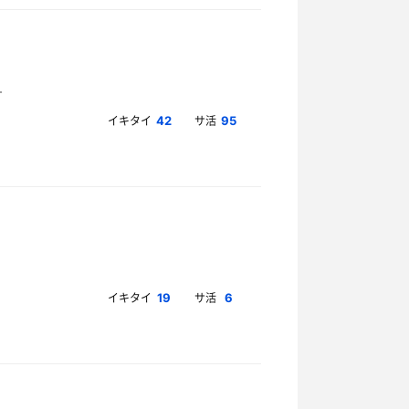
イキタイ
サ活
42
95
イキタイ
サ活
19
6