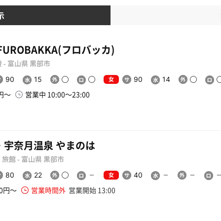
示
FUROBAKKA(フロバッカ)
 - 富山県 黒部市
女
90
15
90
14
0円〜
営業中 10:00〜23:00
・宇奈月温泉 やまのは
旅館 - 富山県 黒部市
女
80
22
40
00円〜
営業時間外
営業開始 13:00