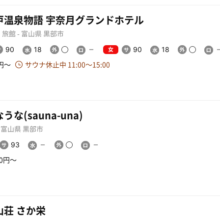
戸温泉物語 宇奈月グランドホテル
旅館 - 富山県 黒部市
女
90
18
90
18
0円〜
サウナ休止中 11:00〜15:00
うな(sauna-una)
- 富山県 黒部市
93
00円〜
山荘 さか栄