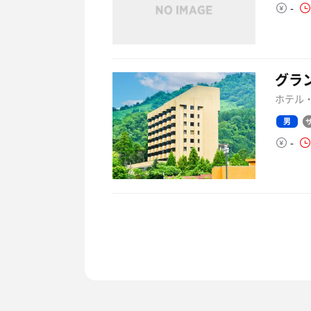
-
グラ
ホテル・
男
-