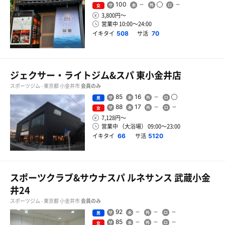
100
女
3,800円〜
営業中 10:00〜24:00
イキタイ
サ活
508
70
ジェクサー・ライトジム&スパ 東小金井店
スポーツジム - 東京都 小金井市
会員のみ
85
16
男
88
17
女
7,128円〜
営業中 （大浴場） 09:00〜23:00
イキタイ
サ活
66
5120
スポーツクラブ&サウナスパ ルネサンス 武蔵小金
井24
スポーツジム - 東京都 小金井市
会員のみ
92
男
85
女