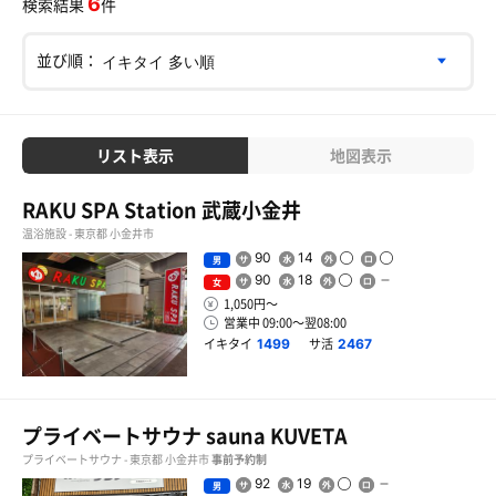
6
検索結果
件
並び順：
リスト表示
地図表示
RAKU SPA Station 武蔵小金井
温浴施設 - 東京都 小金井市
90
14
男
90
18
女
1,050円〜
営業中 09:00〜翌08:00
イキタイ
サ活
1499
2467
プライベートサウナ sauna KUVETA
プライベートサウナ - 東京都 小金井市
事前予約制
92
19
男