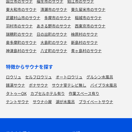
国立市のサウナ
福生市のサウナ
狛江市のサウナ
東大和市のサウナ
清瀬市のサウナ
東久留米市のサウナ
武蔵村山市のサウナ
多摩市のサウナ
稲城市のサウナ
羽村市のサウナ
あきる野市のサウナ
西東京市のサウナ
瑞穂町のサウナ
日の出町のサウナ
檜原村のサウナ
奥多摩町のサウナ
大島町のサウナ
新島村のサウナ
神津島村のサウナ
八丈町のサウナ
青ヶ島村のサウナ
特徴からサウナを探す
ロウリュ
セルフロウリュ
オートロウリュ
グルシン水風呂
銭湯サウナ
ボナサウナ
サウナ室テレビ無し
バイブラ水風呂
タトゥーOK
カプセルホテル有り
作業スペース有り
テントサウナ
サウナ小屋
湖が水風呂
プライベートサウナ