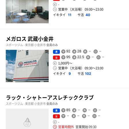
-
営業中 （大浴場） 09:00〜23:00
イキタイ
サ活
11
40
メガロス 武蔵小金井
スポーツジム - 東京都 小金井市
会員のみ
92
28
男
95
22.5
女
1,000円〜
営業中 （大浴場） 09:30〜23:00
イキタイ
サ活
9
102
ラック・シャトーアスレチッククラブ
スポーツジム - 東京都 小金井市
会員のみ
85
男
女
-
営業時間外
営業開始 09:30