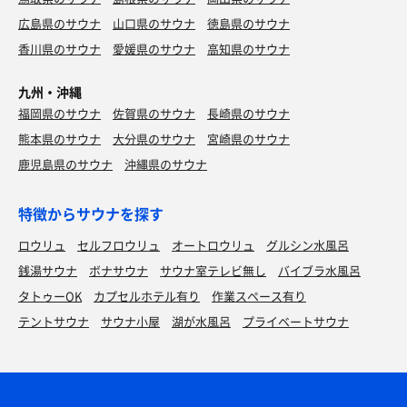
広島県のサウナ
山口県のサウナ
徳島県のサウナ
香川県のサウナ
愛媛県のサウナ
高知県のサウナ
九州・沖縄
福岡県のサウナ
佐賀県のサウナ
長崎県のサウナ
熊本県のサウナ
大分県のサウナ
宮崎県のサウナ
鹿児島県のサウナ
沖縄県のサウナ
特徴からサウナを探す
ロウリュ
セルフロウリュ
オートロウリュ
グルシン水風呂
銭湯サウナ
ボナサウナ
サウナ室テレビ無し
バイブラ水風呂
タトゥーOK
カプセルホテル有り
作業スペース有り
テントサウナ
サウナ小屋
湖が水風呂
プライベートサウナ