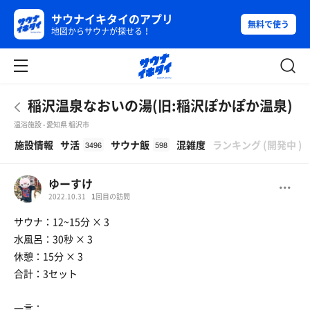
サウナイキタイのアプリ
無料で使う
地図からサウナが探せる！
稲沢温泉なおいの湯(旧:稲沢ぽかぽか温泉)
温浴施設 - 愛知県 稲沢市
β
施設情報
サ活
サウナ飯
混雑度
ランキング
(
開発中
)
3496
598
ゆーすけ
2022.10.31
1
回目の訪問
サウナ：12~15分 × 3
水風呂：30秒 × 3
休憩：15分 × 3
合計：3セット
一言：