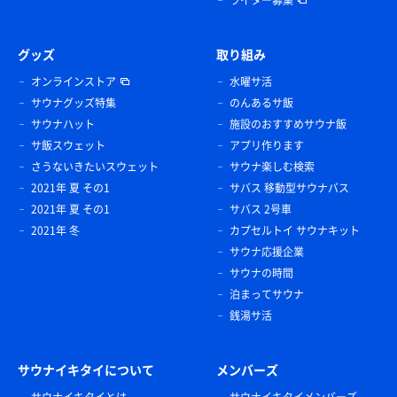
グッズ
取り組み
オンラインストア
水曜サ活
サウナグッズ特集
のんあるサ飯
サウナハット
施設のおすすめサウナ飯
サ飯スウェット
アプリ作ります
さうないきたいスウェット
サウナ楽しむ検索
2021年 夏 その1
サバス 移動型サウナバス
2021年 夏 その1
サバス 2号車
2021年 冬
カプセルトイ サウナキット
サウナ応援企業
サウナの時間
泊まってサウナ
銭湯サ活
サウナイキタイについて
メンバーズ
サウナイキタイとは
サウナイキタイメンバーズ