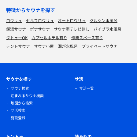
特徴からサウナを探す
ロウリュ
セルフロウリュ
オートロウリュ
グルシン水風呂
銭湯サウナ
ボナサウナ
サウナ室テレビ無し
バイブラ水風呂
タトゥーOK
カプセルホテル有り
作業スペース有り
テントサウナ
サウナ小屋
湖が水風呂
プライベートサウナ
サウナを探す
サ活
サウナ検索
サ活一覧
泊まれるサウナ検索
地図から検索
サ活検索
施設登録
トントゥ
読みもの