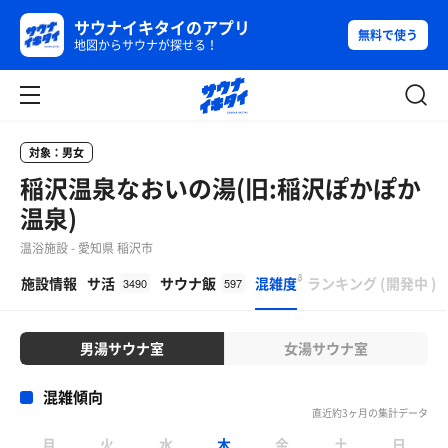
サウナイキタイのアプリ
無料で使う
地図からサウナが探せる！
対象：男女
稲沢温泉なおいの湯(旧:稲沢ぽかぽか
温泉)
温浴施設 - 愛知県 稲沢市
β
施設情報
サ活
サウナ飯
混雑度
ランキング
(
開発中
)
3490
597
男湯サウナ室
女湯サウナ室
混雑傾向
直近約3ヶ月の集計データ
月
火
水
木
金
土
日