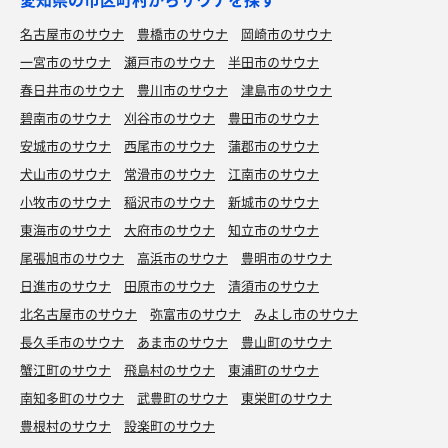
名古屋市のサウナ
豊橋市のサウナ
岡崎市のサウナ
一宮市のサウナ
瀬戸市のサウナ
半田市のサウナ
春日井市のサウナ
豊川市のサウナ
津島市のサウナ
碧南市のサウナ
刈谷市のサウナ
豊田市のサウナ
安城市のサウナ
西尾市のサウナ
蒲郡市のサウナ
犬山市のサウナ
常滑市のサウナ
江南市のサウナ
小牧市のサウナ
稲沢市のサウナ
新城市のサウナ
東海市のサウナ
大府市のサウナ
知立市のサウナ
尾張旭市のサウナ
高浜市のサウナ
豊明市のサウナ
日進市のサウナ
田原市のサウナ
清須市のサウナ
北名古屋市のサウナ
弥富市のサウナ
みよし市のサウナ
長久手市のサウナ
あま市のサウナ
豊山町のサウナ
蟹江町のサウナ
飛島村のサウナ
東浦町のサウナ
南知多町のサウナ
武豊町のサウナ
東栄町のサウナ
豊根村のサウナ
設楽町のサウナ