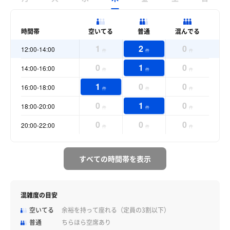
時間帯
空いてる
普通
混んでる
1
2
0
12:00-14:00
件
件
件
0
1
0
14:00-16:00
件
件
件
1
0
0
16:00-18:00
件
件
件
0
1
0
18:00-20:00
件
件
件
0
0
0
20:00-22:00
件
件
件
すべての時間帯を表示
混雑度の目安
空いてる
余裕を持って座れる（定員の3割以下）
普通
ちらほら空席あり