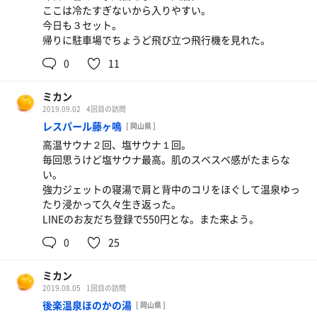
ここは冷たすぎないから入りやすい。
今日も３セット。
帰りに駐車場でちょうど飛び立つ飛行機を見れた。
0
11
ミカン
2019.09.02
4回目の訪問
レスパール藤ヶ鳴
[ 岡山県 ]
高温サウナ２回、塩サウナ１回。
毎回思うけど塩サウナ最高。肌のスベスベ感がたまらな
い。
強力ジェットの寝湯で肩と背中のコリをほぐして温泉ゆっ
たり浸かって久々生き返った。
LINEのお友だち登録で550円とな。また来よう。
0
25
ミカン
2019.08.05
1回目の訪問
後楽温泉ほのかの湯
[ 岡山県 ]