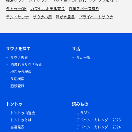
銭湯サウナ
ボナサウナ
サウナ室テレビ無し
バイブラ水風呂
タトゥーOK
カプセルホテル有り
作業スペース有り
テントサウナ
サウナ小屋
湖が水風呂
プライベートサウナ
サウナを探す
サ活
サウナ検索
サ活一覧
泊まれるサウナ検索
地図から検索
サ活検索
施設登録
トントゥ
読みもの
トントゥ抽選会
マガジン
トントゥとは
アドベントカレンダー 2025
当選発表
アドベントカレンダー 2024