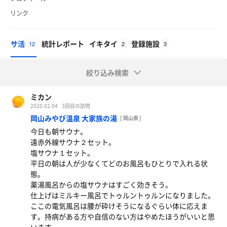
リンク
サ活
統計レポート
イキタイ
登録施設
12
2
3
絞り込み検索
ミカン
2020.02.04
3回目の訪問
岡山みやび温泉 大家族の湯
[ 岡山県 ]
今日も朝サウナ。
遠赤外線サウナ２セット。
塩サウナ１セット。
平日の朝は人が少なくてどのお風呂もひとりで入れる状
態。
薬湯風呂からの塩サウナはすごく効きそう。
仕上げはミルキー風呂でトゥルントゥルンになりました。
ここの電気風呂は腰が砕けそうになるぐらい体に応えま
す。持病がある方や自信のない方はやめたほうがいいと思