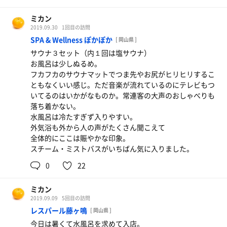
ミカン
2019.09.30
1回目の訪問
SPA & Wellness ぽかぽか
[ 岡山県 ]
サウナ３セット（内１回は塩サウナ）
お風呂は少しぬるめ。
フカフカのサウナマットでつま先やお尻がヒリヒリするこ
ともなくいい感じ。ただ音楽が流れているのにテレビもつ
いてるのはいかがなものか。常連客の大声のおしゃべりも
落ち着かない。
水風呂は冷たすぎず入りやすい。
外気浴も外から人の声がたくさん聞こえて
全体的にここは賑やかな印象。
スチーム・ミストバスがいちばん気に入りました。
0
22
ミカン
2019.09.09
5回目の訪問
レスパール藤ヶ鳴
[ 岡山県 ]
今日は暑くて水風呂を求めて入店。