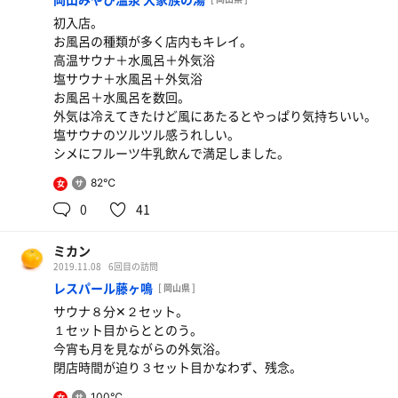
初入店。
お風呂の種類が多く店内もキレイ。
高温サウナ＋水風呂＋外気浴
塩サウナ＋水風呂＋外気浴
お風呂＋水風呂を数回。
外気は冷えてきたけど風にあたるとやっぱり気持ちいい。
塩サウナのツルツル感うれしい。
シメにフルーツ牛乳飲んで満足しました。
82℃
女
0
41
ミカン
2019.11.08
6回目の訪問
レスパール藤ヶ鳴
[ 岡山県 ]
サウナ８分✕２セット。
１セット目からととのう。
今宵も月を見ながらの外気浴。
閉店時間が迫り３セット目かなわず、残念。
100℃
女