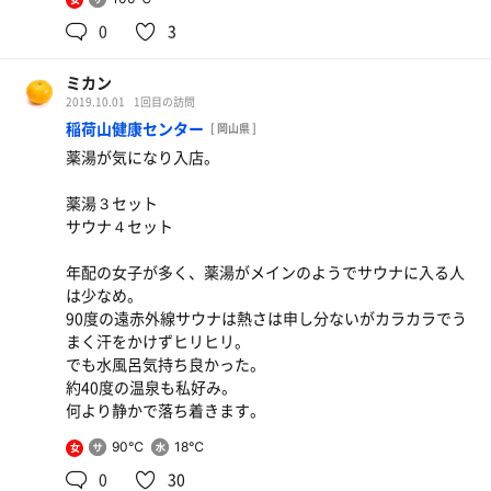
0
3
ミカン
2019.10.01
1回目の訪問
稲荷山健康センター
[ 岡山県 ]
薬湯が気になり入店。
薬湯３セット
サウナ４セット
年配の女子が多く、薬湯がメインのようでサウナに入る人
は少なめ。
90度の遠赤外線サウナは熱さは申し分ないがカラカラでう
まく汗をかけずヒリヒリ。
でも水風呂気持ち良かった。
約40度の温泉も私好み。
何より静かで落ち着きます。
90℃
18℃
女
0
30