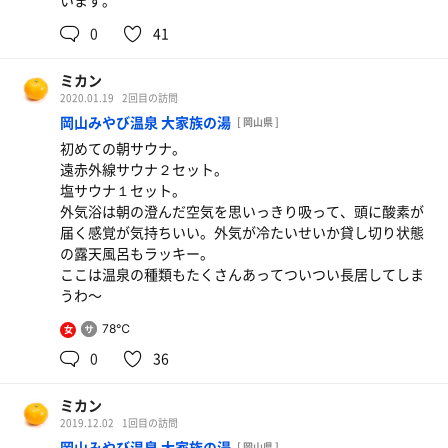
います。
0
41
ミカン
2020.01.19
2回目の訪問
岡山みやび温泉 大家族の湯
[ 岡山県 ]
初めての朝サウナ。
遠赤外線サウナ２セット。
塩サウナ１セット。
外気浴は朝の澄んだ空気を思いっきり吸って、頭に酸素が
届く感覚が気持ちいい。外気が冷たいせいか貸し切り状態
の露天風呂もラッキー。
ここは温泉の種類もたくさんあってついつい長居してしま
うわ〜
78℃
女
0
36
ミカン
2019.12.02
1回目の訪問
岡山みやび温泉 大家族の湯
[ 岡山県 ]