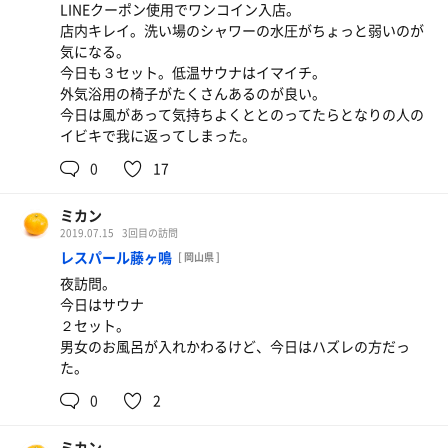
LINEクーポン使用でワンコイン入店。
店内キレイ。洗い場のシャワーの水圧がちょっと弱いのが
気になる。
今日も３セット。低温サウナはイマイチ。
外気浴用の椅子がたくさんあるのが良い。
今日は風があって気持ちよくととのってたらとなりの人の
イビキで我に返ってしまった。
0
17
ミカン
2019.07.15
3回目の訪問
レスパール藤ヶ鳴
[ 岡山県 ]
夜訪問。
今日はサウナ
２セット。
男女のお風呂が入れかわるけど、今日はハズレの方だっ
た。
0
2
ミカン