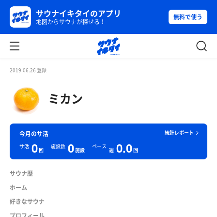
サウナイキタイのアプリ
無料で使う
地図からサウナが探せる！
2019.06.26 登録
ミカン
統計レポート
今月のサ活
0
0
0.0
サ活
施設数
ペース
回
施設
週
回
サウナ歴
ホーム
好きなサウナ
プロフィール