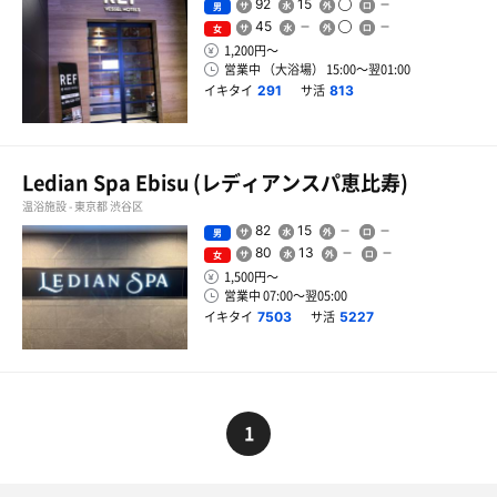
92
15
男
45
女
1,200円〜
営業中 （大浴場） 15:00〜翌01:00
イキタイ
サ活
291
813
Ledian Spa Ebisu (レディアンスパ恵比寿)
温浴施設 - 東京都 渋谷区
82
15
男
80
13
女
1,500円〜
営業中 07:00〜翌05:00
イキタイ
サ活
7503
5227
1