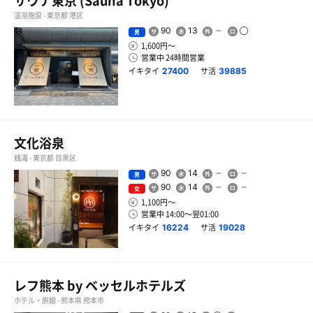
サウナ東京 (Sauna Tokyo)
温浴施設 - 東京都 港区
90
13
男
1,600円〜
営業中 24時間営業
イキタイ
サ活
27400
39885
文化浴泉
銭湯 - 東京都 目黒区
90
14
男
90
14
女
1,100円〜
営業中 14:00〜翌01:00
イキタイ
サ活
16224
19028
レフ熊本 by ベッセルホテルズ
ホテル・旅館 - 熊本県 熊本市