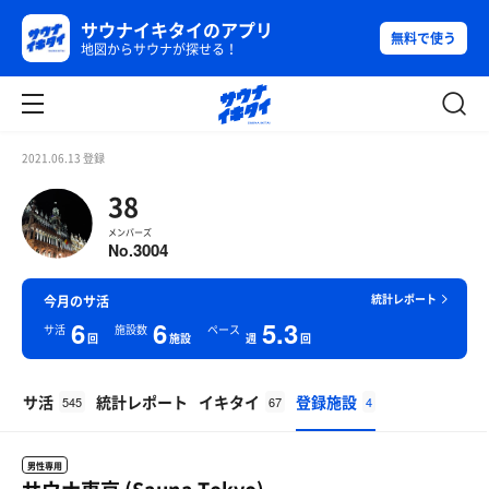
サウナイキタイのアプリ
無料で使う
地図からサウナが探せる！
2021.06.13 登録
38
メンバーズ
3004
No.
統計レポート
今月のサ活
6
6
5.3
サ活
施設数
ペース
回
施設
週
回
サ活
統計レポート
イキタイ
登録施設
545
67
4
男性専用