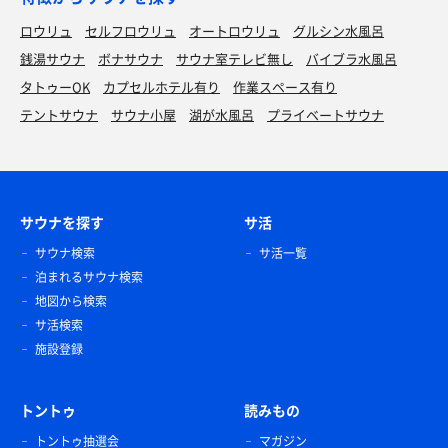
ロウリュ
セルフロウリュ
オートロウリュ
グルシン水風呂
銭湯サウナ
ボナサウナ
サウナ室テレビ無し
バイブラ水風呂
タトゥーOK
カプセルホテル有り
作業スペース有り
テントサウナ
サウナ小屋
湖が水風呂
プライベートサウナ
サウナを探す
サ活
サウナ検索
サ活一覧
泊まれるサウナ検索
地図から検索
サ活検索
施設登録
トントゥ
読みもの
トントゥ抽選会
マガジン