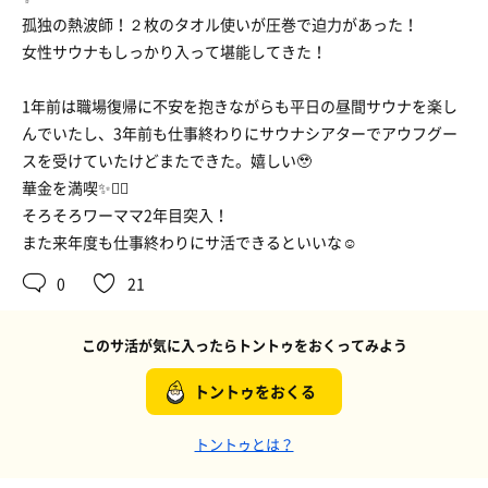
孤独の熱波師！２枚のタオル使いが圧巻で迫力があった！
女性サウナもしっかり入って堪能してきた！
1年前は職場復帰に不安を抱きながらも平日の昼間サウナを楽し
んでいたし、3年前も仕事終わりにサウナシアターでアウフグー
スを受けていたけどまたできた。嬉しい🥹
華金を満喫✨🧖‍♀️
そろそろワーママ2年目突入！
また来年度も仕事終わりにサ活できるといいな☺️
0
21
このサ活が気に入ったらトントゥをおくってみよう
トントゥをおくる
トントゥとは？