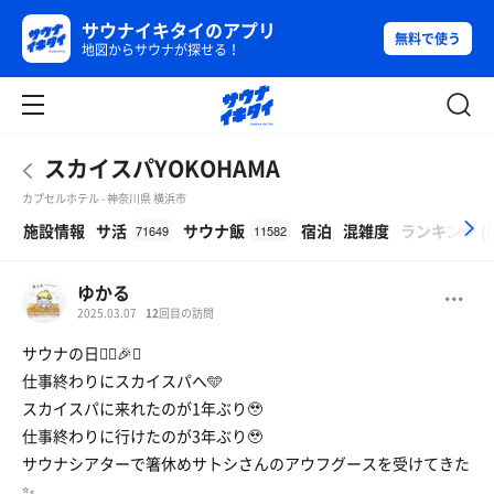
サウナイキタイのアプリ
無料で使う
地図からサウナが探せる！
スカイスパYOKOHAMA
カプセルホテル - 神奈川県 横浜市
β
施設情報
サ活
サウナ飯
宿泊
混雑度
ランキング
(
71649
11582
ゆかる
2025.03.07
12
回目の訪問
サウナの日🧖‍♀️🎉✨
仕事終わりにスカイスパへ🩵
スカイスパに来れたのが1年ぶり🥹
仕事終わりに行けたのが3年ぶり🥹
サウナシアターで箸休めサトシさんのアウフグースを受けてきた
✨