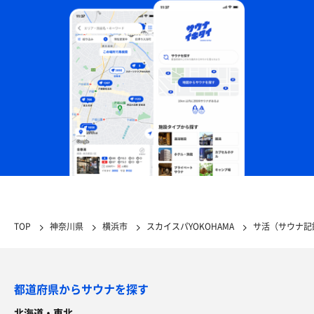
TOP
神奈川県
横浜市
スカイスパYOKOHAMA
サ活（サウナ記
都道府県からサウナを探す
北海道・東北