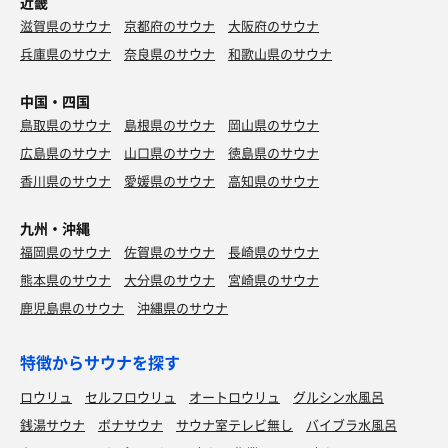
近畿
滋賀県のサウナ
京都府のサウナ
大阪府のサウナ
兵庫県のサウナ
奈良県のサウナ
和歌山県のサウナ
中国・四国
鳥取県のサウナ
島根県のサウナ
岡山県のサウナ
広島県のサウナ
山口県のサウナ
徳島県のサウナ
香川県のサウナ
愛媛県のサウナ
高知県のサウナ
九州・沖縄
福岡県のサウナ
佐賀県のサウナ
長崎県のサウナ
熊本県のサウナ
大分県のサウナ
宮崎県のサウナ
鹿児島県のサウナ
沖縄県のサウナ
特徴からサウナを探す
ロウリュ
セルフロウリュ
オートロウリュ
グルシン水風呂
銭湯サウナ
ボナサウナ
サウナ室テレビ無し
バイブラ水風呂