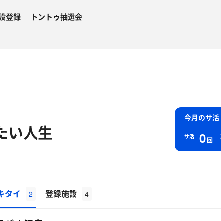
設登録
トントゥ抽選会
今月のサ活
たい人生
0
サ活
回
キタイ
登録施設
2
4