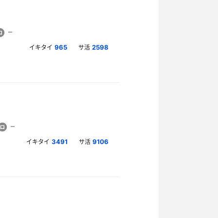
イキタイ
サ活
965
2598
イキタイ
サ活
3491
9106