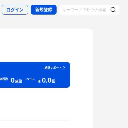
新規登録
ログイン
統計レポート
0
0.0
施設数
ペース
施設
回
週