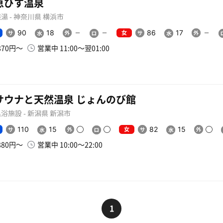
恵びす温泉
湯 - 神奈川県 横浜市
女
90
18
86
17
870円〜
営業中 11:00〜翌01:00
サウナと天然温泉 じょんのび館
浴施設 - 新潟県 新潟市
女
110
15
82
15
880円〜
営業中 10:00〜22:00
1