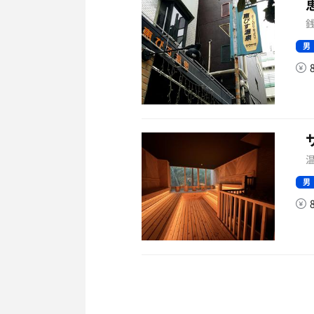
銭
男
温
男