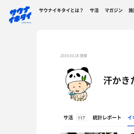
サウナイキタイとは？
サ活
マガジン
施
2019.03.18 登録
汗かき
サ活
統計レポート
イ
117