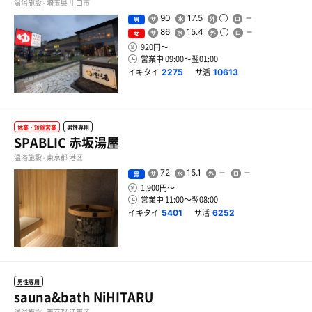
温浴施設 - 埼玉県 川口市
90
17.5
男
86
15.4
女
920円〜
営業中 09:00〜翌01:00
イキタイ
サ活
2275
10613
休業・短縮営業
男性専用
SPABLIC 赤坂湯屋
温浴施設 - 東京都 港区
72
15.1
男
1,900円〜
営業中 11:00〜翌08:00
イキタイ
サ活
5401
6252
男性専用
sauna&bath NiHITARU
温浴施設 - 東京都 江東区