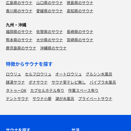
広島県のサウナ
山口県のサウナ
徳島県のサウナ
香川県のサウナ
愛媛県のサウナ
高知県のサウナ
九州・沖縄
福岡県のサウナ
佐賀県のサウナ
長崎県のサウナ
熊本県のサウナ
大分県のサウナ
宮崎県のサウナ
鹿児島県のサウナ
沖縄県のサウナ
特徴からサウナを探す
ロウリュ
セルフロウリュ
オートロウリュ
グルシン水風呂
銭湯サウナ
ボナサウナ
サウナ室テレビ無し
バイブラ水風呂
タトゥーOK
カプセルホテル有り
作業スペース有り
テントサウナ
サウナ小屋
湖が水風呂
プライベートサウナ
サウナを探す
サ活