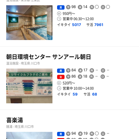
98
14
男
950円〜
営業中 06:30〜12:00
イキタイ
サ活
5017
7961
朝日環境センター サンアール朝日
温浴施設 - 埼玉県 川口市
84
17
男
86
18
女
520円〜
営業中 10:00〜14:00
イキタイ
サ活
59
68
喜楽湯
銭湯 - 埼玉県 川口市
94
19
男