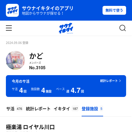
サウナイキタイのアプリ
無料で使う
地図からサウナが探せる！
2024.09.06 登録
かど
メンバーズ
3105
No.
統計レポート
今月のサ活
4
4
4.7
サ活
施設数
ペース
回
施設
週
回
サ活
統計レポート
イキタイ
登録施設
476
187
5
極楽湯 ロイヤル川口