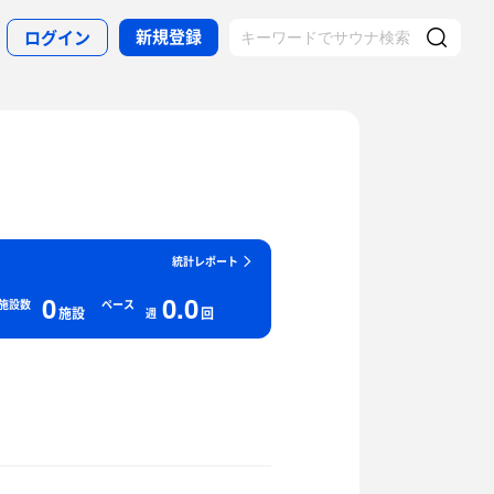
新規登録
ログイン
統計レポート
0
0.0
施設数
ペース
施設
回
週