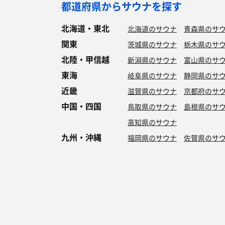
都道府県からサウナを探す
北海道・東北
北海道のサウナ
青森県のサ
関東
茨城県のサウナ
栃木県のサ
北陸・甲信越
新潟県のサウナ
富山県のサ
東海
岐阜県のサウナ
静岡県のサ
近畿
滋賀県のサウナ
京都府のサ
中国・四国
鳥取県のサウナ
島根県のサ
高知県のサウナ
九州・沖縄
福岡県のサウナ
佐賀県のサ
特徴からサウナを探す
ロウリュ
セルフロウリュ
オートロウリュ
グル
作業スペース有り
テントサウナ
サウナ小屋
湖