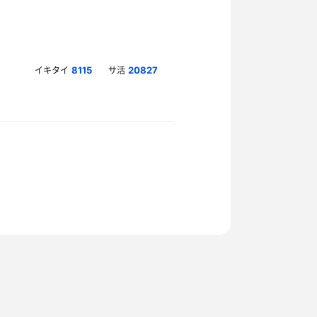
イキタイ
サ活
8115
20827