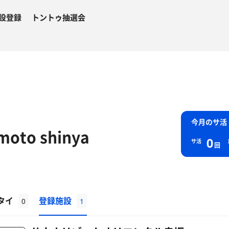
設登録
トントゥ抽選会
今月のサ活
moto shinya
0
サ活
回
タイ
登録施設
0
1