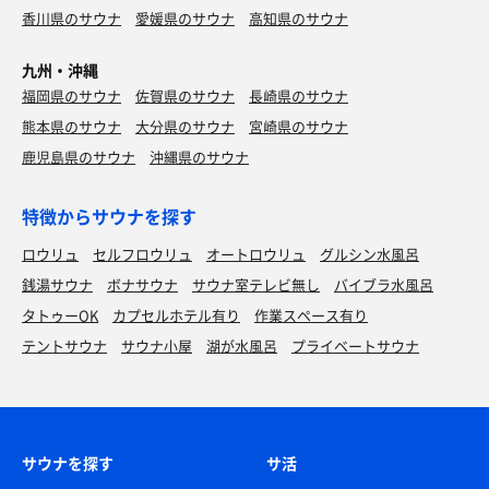
香川県のサウナ
愛媛県のサウナ
高知県のサウナ
九州・沖縄
福岡県のサウナ
佐賀県のサウナ
長崎県のサウナ
熊本県のサウナ
大分県のサウナ
宮崎県のサウナ
鹿児島県のサウナ
沖縄県のサウナ
特徴からサウナを探す
ロウリュ
セルフロウリュ
オートロウリュ
グルシン水風呂
銭湯サウナ
ボナサウナ
サウナ室テレビ無し
バイブラ水風呂
タトゥーOK
カプセルホテル有り
作業スペース有り
テントサウナ
サウナ小屋
湖が水風呂
プライベートサウナ
サウナを探す
サ活