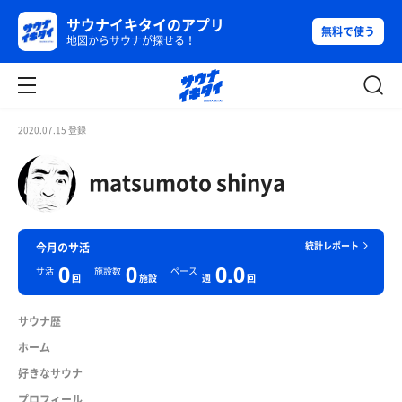
サウナイキタイのアプリ
無料で使う
地図からサウナが探せる！
2020.07.15 登録
matsumoto shinya
統計レポート
今月のサ活
0
0
0.0
サ活
施設数
ペース
回
施設
週
回
サウナ歴
ホーム
好きなサウナ
プロフィール