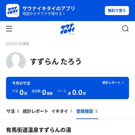
サウナイキタイのアプリ
無料で使う
地図からサウナが探せる！
2023.07.05 登録
すずらん たろう
統計レポート
今月のサ活
0
0
0.0
サ活
施設数
ペース
回
施設
週
回
サ活
統計レポート
イキタイ
登録施設
0
1
2
有馬街道温泉すずらんの湯