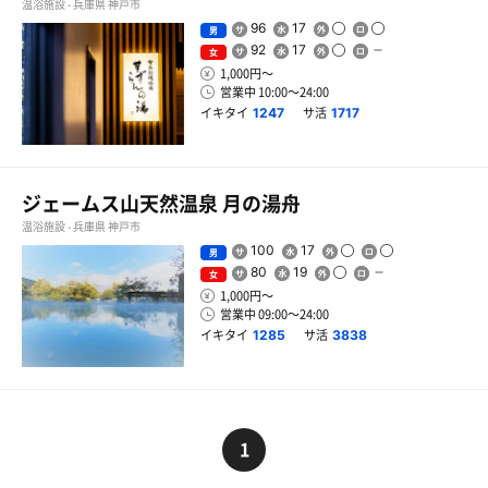
温浴施設 - 兵庫県 神戸市
96
17
男
92
17
女
1,000円〜
営業中 10:00〜24:00
イキタイ
サ活
1247
1717
ジェームス山天然温泉 月の湯舟
温浴施設 - 兵庫県 神戸市
100
17
男
80
19
女
1,000円〜
営業中 09:00〜24:00
イキタイ
サ活
1285
3838
1