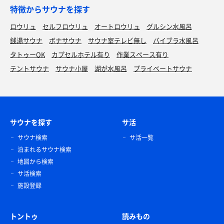
特徴からサウナを探す
ロウリュ
セルフロウリュ
オートロウリュ
グルシン水風呂
銭湯サウナ
ボナサウナ
サウナ室テレビ無し
バイブラ水風呂
タトゥーOK
カプセルホテル有り
作業スペース有り
テントサウナ
サウナ小屋
湖が水風呂
プライベートサウナ
サウナを探す
サ活
サウナ検索
サ活一覧
泊まれるサウナ検索
地図から検索
サ活検索
施設登録
トントゥ
読みもの