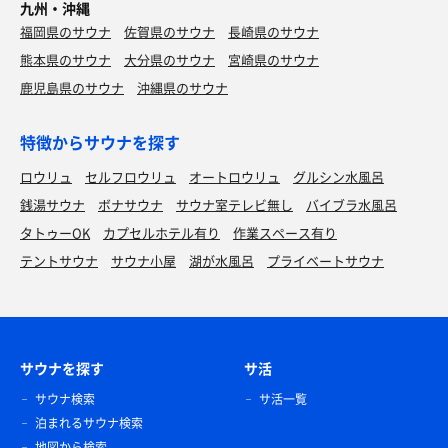
九州・沖縄
福岡県のサウナ
佐賀県のサウナ
長崎県のサウナ
熊本県のサウナ
大分県のサウナ
宮崎県のサウナ
鹿児島県のサウナ
沖縄県のサウナ
特徴からサウナを探す
ロウリュ
セルフロウリュ
オートロウリュ
グルシン水風呂
銭湯サウナ
ボナサウナ
サウナ室テレビ無し
バイブラ水風呂
タトゥーOK
カプセルホテル有り
作業スペース有り
テントサウナ
サウナ小屋
湖が水風呂
プライベートサウナ
サウナを探す
サ活
サウナ検索
サ活一覧
泊まれるサウナ検索
地図から検索