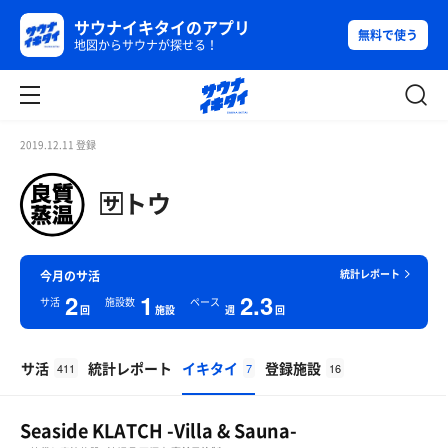
サウナイキタイのアプリ
無料で使う
地図からサウナが探せる！
2019.12.11 登録
🈂️トウ
統計レポート
今月のサ活
2
1
2.3
サ活
施設数
ペース
回
施設
週
回
サ活
統計レポート
イキタイ
登録施設
411
7
16
Seaside KLATCH -Villa & Sauna-