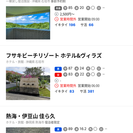
一棟貸し宿泊施設 - 沖縄県 石垣市
事前予約制
85
20
共用
2,500円〜
営業時間外
営業開始 09:00
イキタイ
サ活
196
66
フサキビーチリゾート ホテル&ヴィラズ
ホテル・旅館 - 沖縄県 石垣市
87
24
男
83
22
女
-
営業時間外
営業開始 06:00
イキタイ
サ活
83
381
熱海・伊豆山 佳ら久
ホテル・旅館 - 静岡県 熱海市
宿泊者限定
89
16.2
男