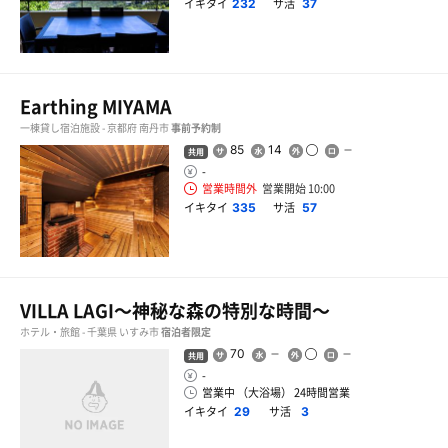
イキタイ
サ活
232
37
Earthing MIYAMA
一棟貸し宿泊施設 - 京都府 南丹市
事前予約制
85
14
共用
-
営業時間外
営業開始 10:00
イキタイ
サ活
335
57
VILLA LAGI〜神秘な森の特別な時間〜
ホテル・旅館 - 千葉県 いすみ市
宿泊者限定
70
共用
-
営業中 （大浴場） 24時間営業
イキタイ
サ活
29
3