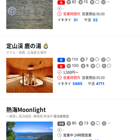
82
15
女
-
営業時間外
営業開始 06:00
イキタイ
サ活
31
32
定山渓 鹿の湯
ホテル・旅館 - 北海道 札幌市
110
7
男
100
8
女
1,500円〜
営業時間外
営業開始 05:00
イキタイ
サ活
5885
4711
熱海Moonlight
一棟貸し宿泊施設 - 静岡県 熱海市
宿泊者限定
80
13
共用
-
営業中 24時間営業