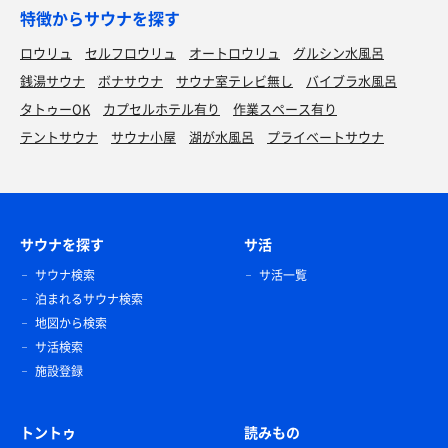
特徴からサウナを探す
ロウリュ
セルフロウリュ
オートロウリュ
グルシン水風呂
銭湯サウナ
ボナサウナ
サウナ室テレビ無し
バイブラ水風呂
タトゥーOK
カプセルホテル有り
作業スペース有り
テントサウナ
サウナ小屋
湖が水風呂
プライベートサウナ
サウナを探す
サ活
サウナ検索
サ活一覧
泊まれるサウナ検索
地図から検索
サ活検索
施設登録
トントゥ
読みもの