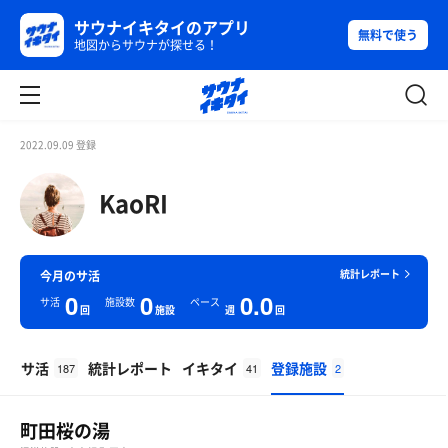
サウナイキタイのアプリ
無料で使う
地図からサウナが探せる！
2022.09.09 登録
KaoRI
統計レポート
今月のサ活
0
0
0.0
サ活
施設数
ペース
回
施設
週
回
サ活
統計レポート
イキタイ
登録施設
187
41
2
町田桜の湯