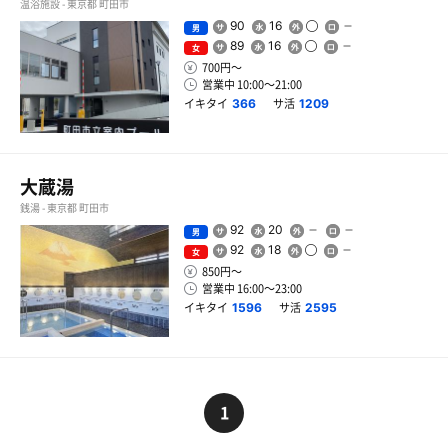
温浴施設 - 東京都 町田市
90
16
男
89
16
女
700円〜
営業中 10:00〜21:00
イキタイ
サ活
366
1209
大蔵湯
銭湯 - 東京都 町田市
92
20
男
92
18
女
850円〜
営業中 16:00〜23:00
イキタイ
サ活
1596
2595
1