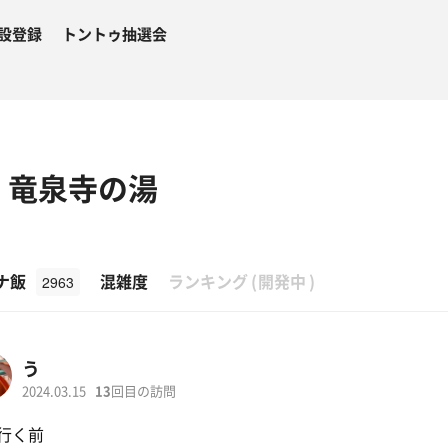
設登録
トントゥ抽選会
 竜泉寺の湯
β
ナ飯
混雑度
ランキング
(
開発中
)
2963
う
2024.03.15
13
回目の訪問
行く前