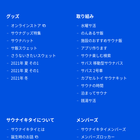
グッズ
取り組み
オンラインストア
水曜サ活
サウナグッズ特集
のんあるサ飯
サウナハット
施設のおすすめサウナ飯
サ飯スウェット
アプリ作ります
さうないきたいスウェット
サウナ楽しむ検索
2021年 夏 その1
サバス 移動型サウナバス
2021年 夏 その1
サバス 2号車
2021年 冬
カプセルトイ サウナキット
サウナの時間
泊まってサウナ
銭湯サ活
サウナイキタイについて
メンバーズ
サウナイキタイとは
サウナイキタイメンバーズ
誕生時のお話
メンバーズロッカー