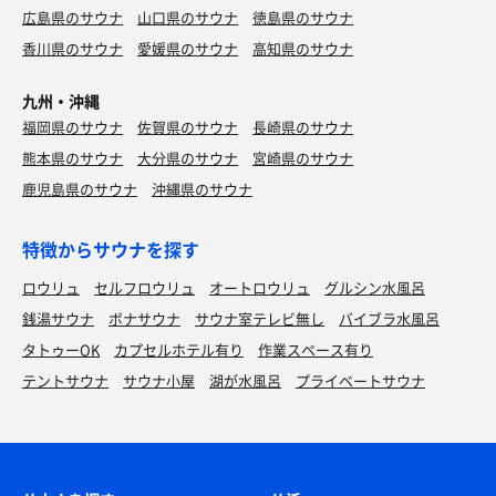
広島県のサウナ
山口県のサウナ
徳島県のサウナ
香川県のサウナ
愛媛県のサウナ
高知県のサウナ
九州・沖縄
福岡県のサウナ
佐賀県のサウナ
長崎県のサウナ
熊本県のサウナ
大分県のサウナ
宮崎県のサウナ
鹿児島県のサウナ
沖縄県のサウナ
特徴からサウナを探す
ロウリュ
セルフロウリュ
オートロウリュ
グルシン水風呂
銭湯サウナ
ボナサウナ
サウナ室テレビ無し
バイブラ水風呂
タトゥーOK
カプセルホテル有り
作業スペース有り
テントサウナ
サウナ小屋
湖が水風呂
プライベートサウナ