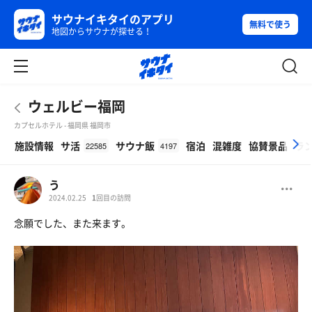
サウナイキタイのアプリ
無料で使う
地図からサウナが探せる！
ウェルビー福岡
カプセルホテル - 福岡県 福岡市
β
施設情報
サ活
サウナ飯
宿泊
混雑度
協賛景品
ラ
22585
4197
う
2024.02.25
1
回目の訪問
念願でした、また来ます。