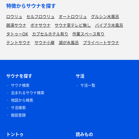
特徴からサウナを探す
ロウリュ
セルフロウリュ
オートロウリュ
グルシン水風呂
銭湯サウナ
ボナサウナ
サウナ室テレビ無し
バイブラ水風呂
タトゥーOK
カプセルホテル有り
作業スペース有り
テントサウナ
サウナ小屋
湖が水風呂
プライベートサウナ
サウナを探す
サ活
サウナ検索
サ活一覧
泊まれるサウナ検索
地図から検索
サ活検索
施設登録
トントゥ
読みもの