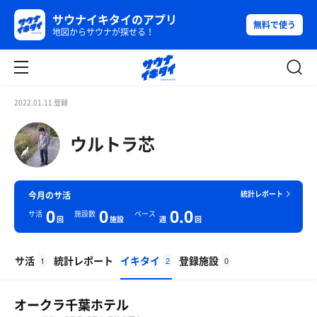
サウナイキタイのアプリ
無料で使う
地図からサウナが探せる！
2022.01.11 登録
ウルトラ芯
統計レポート
今月のサ活
0
0
0.0
サ活
施設数
ペース
回
施設
週
回
サ活
統計レポート
イキタイ
登録施設
1
2
0
オークラ千葉ホテル