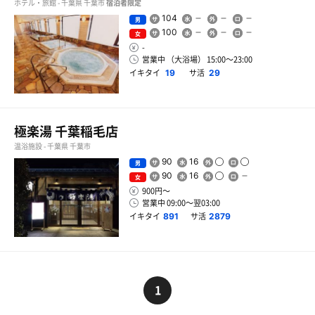
ホテル・旅館 - 千葉県 千葉市
宿泊者限定
104
男
100
女
-
営業中 （大浴場） 15:00〜23:00
イキタイ
サ活
19
29
極楽湯 千葉稲毛店
温浴施設 - 千葉県 千葉市
90
16
男
90
16
女
900円〜
営業中 09:00〜翌03:00
イキタイ
サ活
891
2879
1