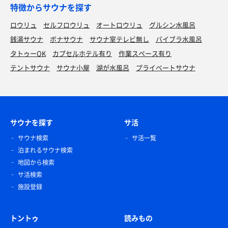
特徴からサウナを探す
ロウリュ
セルフロウリュ
オートロウリュ
グルシン水風呂
銭湯サウナ
ボナサウナ
サウナ室テレビ無し
バイブラ水風呂
タトゥーOK
カプセルホテル有り
作業スペース有り
テントサウナ
サウナ小屋
湖が水風呂
プライベートサウナ
サウナを探す
サ活
サウナ検索
サ活一覧
泊まれるサウナ検索
地図から検索
サ活検索
施設登録
トントゥ
読みもの