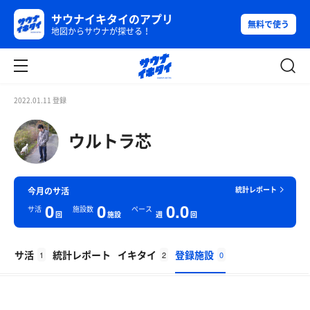
サウナイキタイのアプリ
無料で使う
地図からサウナが探せる！
2022.01.11 登録
ウルトラ芯
統計レポート
今月のサ活
0
0
0.0
サ活
施設数
ペース
回
施設
週
回
サ活
統計レポート
イキタイ
登録施設
1
2
0