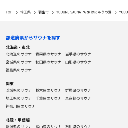
TOP
埼玉県
羽生市
YUBUNE SAUNA PARK はにゅうの湯
YUB
都道府県からサウナを探す
北海道・東北
北海道のサウナ
青森県のサウナ
岩手県のサウナ
宮城県のサウナ
秋田県のサウナ
山形県のサウナ
福島県のサウナ
関東
茨城県のサウナ
栃木県のサウナ
群馬県のサウナ
埼玉県のサウナ
千葉県のサウナ
東京都のサウナ
神奈川県のサウナ
北陸・甲信越
新潟県のサウナ
富山県のサウナ
石川県のサウナ