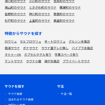
滑川町のサウナ
小川町のサウナ
吉見町のサウナ
鳩山町のサウナ
ときがわ町のサウナ
横瀬町のサウナ
皆野町のサウナ
神川町のサウナ
寄居町のサウナ
杉戸町のサウナ
上里町のサウナ
美里町のサウナ
特徴からサウナを探す
ロウリュ
セルフロウリュ
オートロウリュ
グルシン水風呂
銭湯サウナ
ボナサウナ
サウナ室テレビ無し
バイブラ水風呂
タトゥーOK
カプセルホテル有り
作業スペース有り
テントサウナ
サウナ小屋
湖が水風呂
プライベートサウナ
サウナを探す
サ活
サウナ検索
サ活一覧
泊まれるサウナ検索
地図から検索