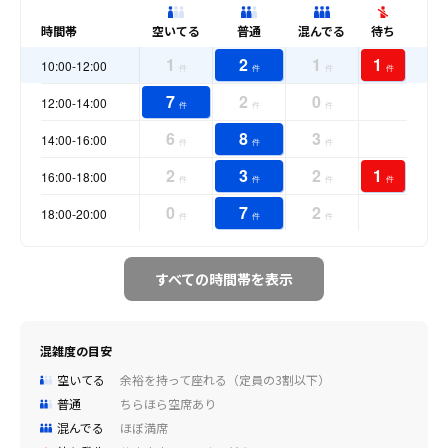
時間帯
空いてる
普通
混んでる
待ち
1
2
1
1
10:00-12:00
件
件
件
件
7
2
0
12:00-14:00
件
件
件
6
8
3
14:00-16:00
件
件
件
2
3
2
1
16:00-18:00
件
件
件
件
0
7
2
18:00-20:00
件
件
件
すべての時間帯を表示
混雑度の目安
空いてる
余裕を持って座れる（定員の3割以下）
普通
ちらほら空席あり
混んでる
ほぼ満席