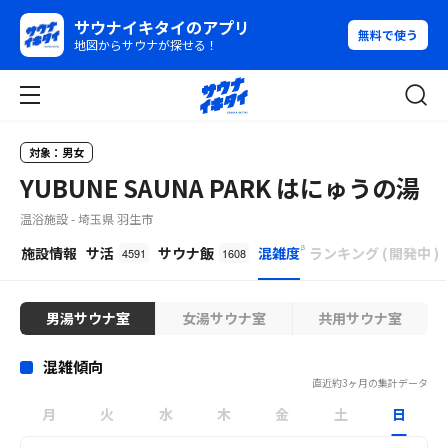
サウナイキタイのアプリ
無料で使う
地図からサウナが探せる！
対象：男女
YUBUNE SAUNA PARK はにゅうの湯
温浴施設 - 埼玉県 羽生市
β
施設情報
サ活
サウナ飯
混雑度
ランキング
(
開発中
)
4591
1608
男湯サウナ室
女湯サウナ室
共用サウナ室
混雑傾向
直近約3ヶ月の集計データ
月
火
水
木
金
土
日