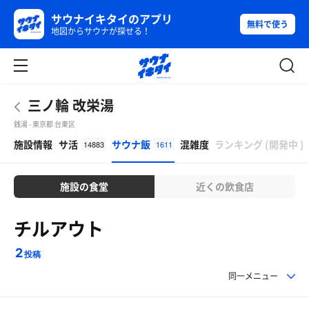
サウナイキタイのアプリ
無料で使う
地図からサウナが探せる！
三ノ輪 改栄湯
銭湯 - 東京都 台東区
β
施設情報
サ活
サウナ飯
混雑度
ランキング
(
開発中
)
14883
1611
施設の食堂
近くの飲食店
チルアウト
2
投稿
同一メニュー