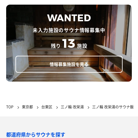
WANTED
未入力施設のサウナ情報募集中
13
残り
施設
情報募集施設を見る
TOP
東京都
台東区
三ノ輪 改栄湯
三ノ輪 改栄湯のサウナ飯
都道府県からサウナを探す