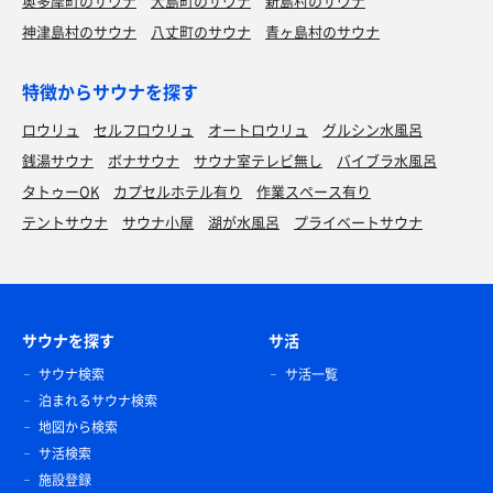
奥多摩町のサウナ
大島町のサウナ
新島村のサウナ
神津島村のサウナ
八丈町のサウナ
青ヶ島村のサウナ
特徴からサウナを探す
ロウリュ
セルフロウリュ
オートロウリュ
グルシン水風呂
銭湯サウナ
ボナサウナ
サウナ室テレビ無し
バイブラ水風呂
タトゥーOK
カプセルホテル有り
作業スペース有り
テントサウナ
サウナ小屋
湖が水風呂
プライベートサウナ
サウナを探す
サ活
サウナ検索
サ活一覧
泊まれるサウナ検索
地図から検索
サ活検索
施設登録