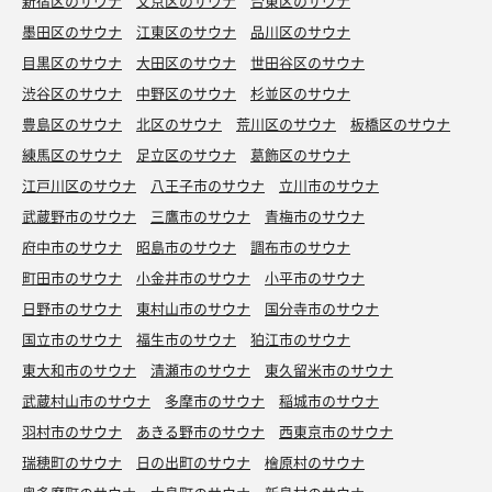
新宿区のサウナ
文京区のサウナ
台東区のサウナ
墨田区のサウナ
江東区のサウナ
品川区のサウナ
目黒区のサウナ
大田区のサウナ
世田谷区のサウナ
渋谷区のサウナ
中野区のサウナ
杉並区のサウナ
豊島区のサウナ
北区のサウナ
荒川区のサウナ
板橋区のサウナ
練馬区のサウナ
足立区のサウナ
葛飾区のサウナ
江戸川区のサウナ
八王子市のサウナ
立川市のサウナ
武蔵野市のサウナ
三鷹市のサウナ
青梅市のサウナ
府中市のサウナ
昭島市のサウナ
調布市のサウナ
町田市のサウナ
小金井市のサウナ
小平市のサウナ
日野市のサウナ
東村山市のサウナ
国分寺市のサウナ
国立市のサウナ
福生市のサウナ
狛江市のサウナ
東大和市のサウナ
清瀬市のサウナ
東久留米市のサウナ
武蔵村山市のサウナ
多摩市のサウナ
稲城市のサウナ
羽村市のサウナ
あきる野市のサウナ
西東京市のサウナ
瑞穂町のサウナ
日の出町のサウナ
檜原村のサウナ