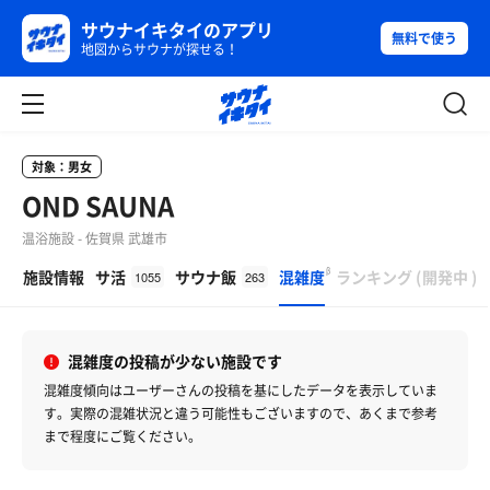
サウナイキタイのアプリ
無料で使う
地図からサウナが探せる！
対象：男女
OND SAUNA
温浴施設 - 佐賀県 武雄市
β
施設情報
サ活
サウナ飯
混雑度
ランキング
(
開発中
)
1055
263
混雑度の投稿が少ない施設です
混雑度傾向はユーザーさんの投稿を基にしたデータを表示していま
す。
実際の混雑状況と違う可能性もございますので、あくまで参考
まで程度にご覧ください。