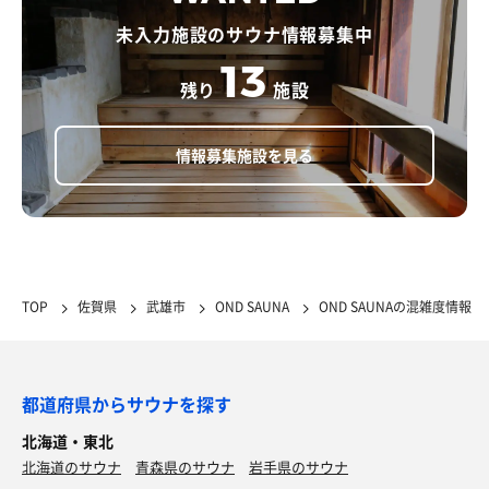
未入力施設のサウナ情報募集中
13
残り
施設
情報募集施設を見る
TOP
佐賀県
武雄市
OND SAUNA
OND SAUNAの混雑度情報
都道府県からサウナを探す
北海道・東北
北海道のサウナ
青森県のサウナ
岩手県のサウナ