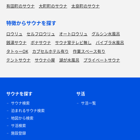
有田町のサウナ
大町町のサウナ
太良町のサウナ
特徴からサウナを探す
ロウリュ
セルフロウリュ
オートロウリュ
グルシン水風呂
銭湯サウナ
ボナサウナ
サウナ室テレビ無し
バイブラ水風呂
タトゥーOK
カプセルホテル有り
作業スペース有り
テントサウナ
サウナ小屋
湖が水風呂
プライベートサウナ
サウナを探す
サ活
サウナ検索
サ活一覧
泊まれるサウナ検索
地図から検索
サ活検索
施設登録