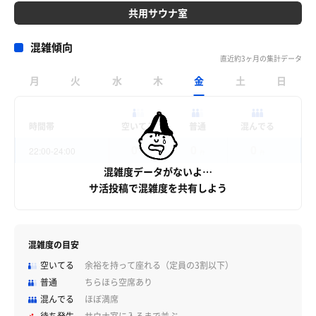
共用サウナ室
混雑傾向
直近約3ヶ月の集計データ
月
火
水
木
金
土
日
時間帯
空いてる
普通
混んでる
0
0
0
22:00-24:00
件
件
件
混雑度データがないよ…
サ活投稿で混雑度を共有しよう
混雑度の目安
空いてる
余裕を持って座れる（定員の3割以下）
普通
ちらほら空席あり
混んでる
ほぼ満席